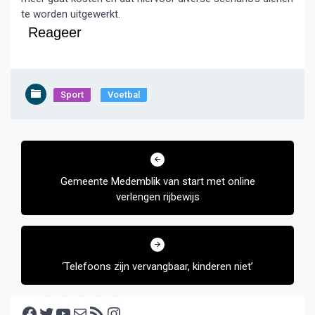
te worden uitgewerkt.
Reageer
Sport
Voetbal
Bericht
navigatie
Gemeente Medemblik van start met online
verlengen rijbewijs
‘Telefoons zijn vervangbaar, kinderen niet’
Facebook
Twitter
YouTube
E-mail
RSS feed
Instagram