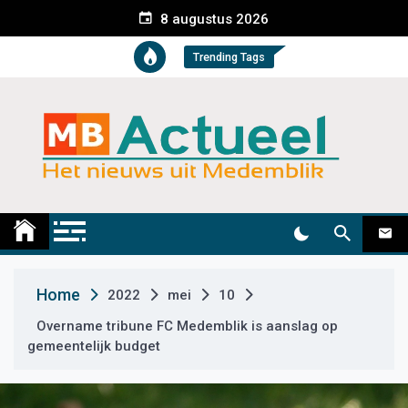
S
8 augustus 2026
k
i
Trending Tags
p
t
o
c
o
n
t
Medemblik Actueel
Wij zijn altijd actueel
e
n
t
Home
2022
mei
10
Overname tribune FC Medemblik is aanslag op
gemeentelijk budget