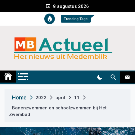
S
8 augustus 2026
k
i
Trending Tags
p
t
o
c
o
n
t
Medemblik Actueel
Wij zijn altijd actueel
e
n
t
Home
2022
april
11
Banenzwemmen en schoolzwemmen bij Het
Zwembad