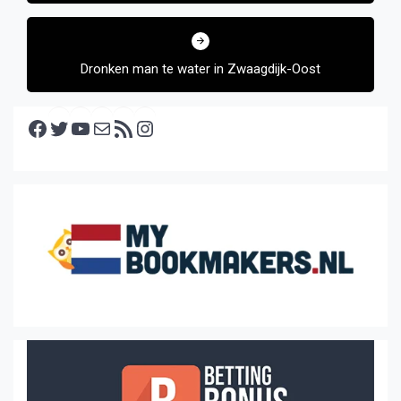
Dronken man te water in Zwaagdijk-Oost
Facebook
Twitter
YouTube
E-mail
RSS feed
Instagram