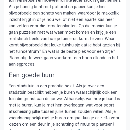
tuin wil hebben en hoeveel ruimte ieder stuk in gaat nemen.
Als je handig bent met potlood en papier kun je hier
bijvoorbeeld een schets van maken, waardoor je makkelijk
inzicht krijgt in of je nou wel of niet een aparte kas neer
kan zetten voor die tomatenplanten. Op die manier kun je
gaan puzzelen met wat waar moet komen en krijg je een
realistisch beeld van hoe je tuin eruit komt te zien. Waar
komt bijvoorbeeld dat leuke tuinhuisje dat je hebt gezien bij
het tuincentrum? En wat is de beste plek voor een zitje?
Planmatig te werk gaan voorkomt een hoop ellende in het
aanlegproces.
Een goede buur
Een stadstuin is een prachtig bezit. Als je over een
stadstuin beschikt hebben je buren waarschijnlijk ook een
tuin die grenst aan de jouwe. Afhankelijk van hoe je band is
met je buren, kun je met hen overleggen wat voor soort
afscheiding jullie tussen jullie tuinen zouden willen. Als je
vriendschappelijk met je buren omgaat kun je er zelfs voor
kiezen om een deur in je schutting of muur te plaatsen!