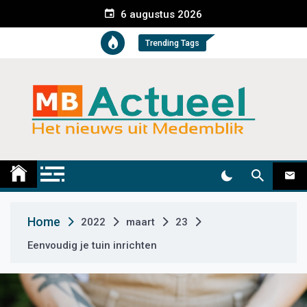
S
6 augustus 2026
k
i
Trending Tags
p
t
o
c
o
n
t
Medemblik Actueel
Wij zijn altijd actueel
e
n
t
Home
2022
maart
23
Eenvoudig je tuin inrichten