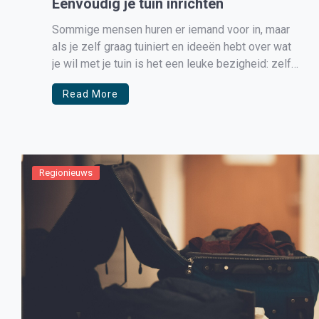
Eenvoudig je tuin inrichten
Sommige mensen huren er iemand voor in, maar
als je zelf graag tuiniert en ideeën hebt over wat
je wil met je tuin is het een leuke bezigheid: zelf
je tuin inrichten. Voor de tuiniers onder ons zijn er
Read More
zat opties die aansluiten bij jouw groene vingers.
Je kunt een […]
Regionieuws