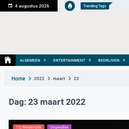
S
4 augustus 2026
Trending Tags
k
i
p
t
o
c
o
Medemblik Actueel
Wij zijn altijd actueel
n
t
ALGEMEEN
ENTERTAINMENT
BEDRIJVEN
e
n
Home
2022
maart
23
t
Dag:
23 maart 2022
112 Medemblik
Ongevallen