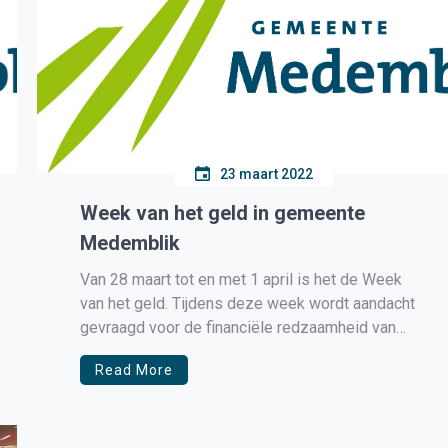
23 maart 2022
Week van het geld in gemeente
Medemblik
Van 28 maart tot en met 1 april is het de Week
van het geld. Tijdens deze week wordt aandacht
gevraagd voor de financiële redzaamheid van
jongeren in de toekomst. Gemeente Medemblik
Read More
besteedt aandacht aan dit thema. Armoede kan
iedereen overkomen en geldzorgen zijn er helaas
niet alleen bij gezinnen […]