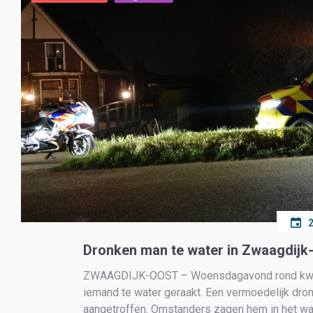
Dronken man te water in Zwaagdijk
ZWAAGDIJK-OOST – Woensdagavond rond kwart 
iemand te water geraakt. Een vermoedelijk dron
aangetroffen. Omstanders zagen hem in het wate