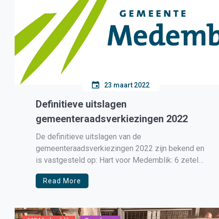
23 maart 2022
Definitieve uitslagen
gemeenteraadsverkiezingen 2022
De definitieve uitslagen van de
gemeenteraadsverkiezingen 2022 zijn bekend en
is vastgesteld op: Hart voor Medemblik: 6 zetels
CDA: 5 zetels GemeenteBelangen: 5 zetels VVD:
Read More
5 zetels MORGEN!: 4 zetels D66: 2 zetels
GROENLINKS: 1 zetel ChristenUnie: 1 zetel Door
het gestegen inwonersaantal is er plaats voor
twee extra raadsleden: […]