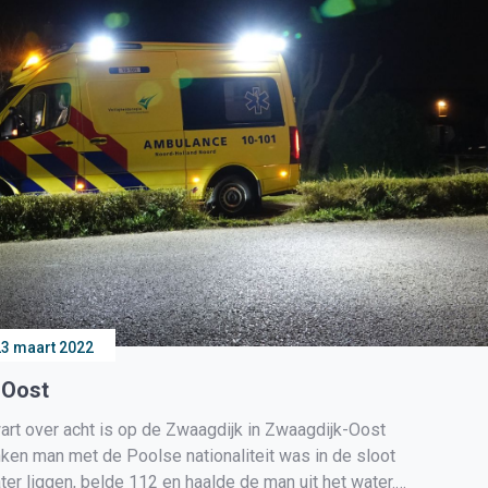
23 maart 2022
-Oost
over acht is op de Zwaagdijk in Zwaagdijk-Oost
ken man met de Poolse nationaliteit was in de sloot
r liggen, belde 112 en haalde de man uit het water.