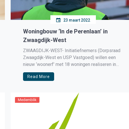
23 maart 2022
Woningbouw ‘In de Perenlaan’ in
Zwaagdijk-West
ZWAAGDIJK-WEST- Initiatiefnemers (Dorpsraad
Zwaagdijk-West en USP Vastgoed) willen een
nieuw ‘woonerf’ met 18 woningen realiseren in
een deel van de boomgaard naast Zwaagdijk 354.
Read More
Het plan is ontstaan in samenwerking met de
dorpsraad van Zwaagdijk-West. Op 18 maart
2021 heeft de gemeenteraad van Medemblik in
een amendement besloten dat de […]
Medemblik