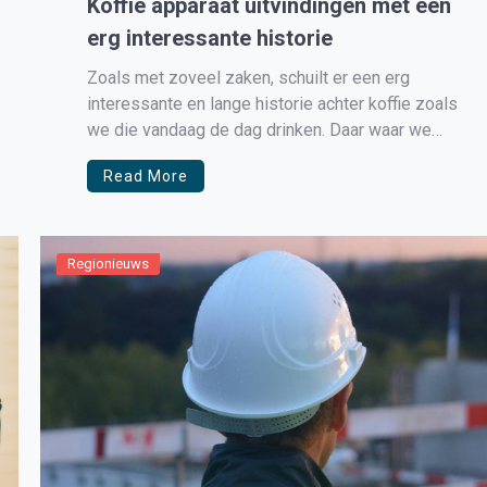
Koffie apparaat uitvindingen met een
erg interessante historie
Zoals met zoveel zaken, schuilt er een erg
interessante en lange historie achter koffie zoals
we die vandaag de dag drinken. Daar waar we
inmiddels de keuze hebben uit honderden
Read More
verschillende soorten, was dit vroeger wel
anders. Er was namelijk een periode, zij het heel
lang geleden, dat nog niemand […]
Regionieuws