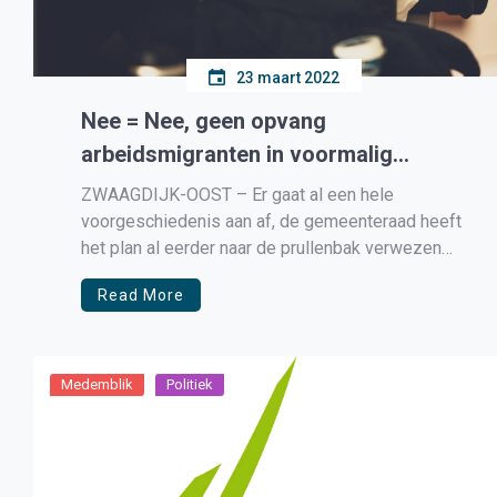
23 maart 2022
Nee = Nee, geen opvang
arbeidsmigranten in voormalig
kantoorpand WFO-terrein
ZWAAGDIJK-OOST – Er gaat al een hele
voorgeschiedenis aan af, de gemeenteraad heeft
het plan al eerder naar de prullenbak verwezen
maar het bedrijf achter de plannen om in het
Read More
voormalige kantoorpand aan de Graanmarkt in
Zwaagdijk-Oost (WFO-terrein) heeft de plannen
aangepast en wil begin april deze voorstellen aan
de […]
Medemblik
Politiek