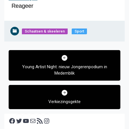
Reageer
Schaatsen & skeeleren
Sport
Bericht
navigatie
Young Artist Night: nieuw Jongerenpodium in
Medemblik
Verkiezingsgekte
Facebook
Twitter
YouTube
E-mail
RSS feed
Instagram