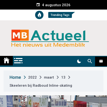
S
4 augustus 2026
k
i
Trending Tags
p
t
o
c
o
n
t
Medemblik Actueel
Wij zijn altijd actueel
e
n
t
Home
2022
maart
13
Skeeleren bij Radboud Inline-skating