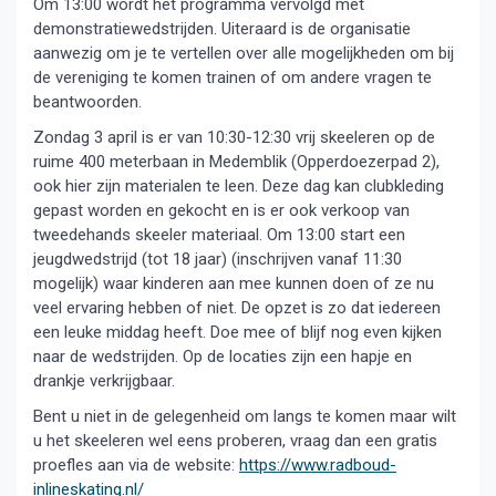
Om 13:00 wordt het programma vervolgd met
demonstratiewedstrijden. Uiteraard is de organisatie
aanwezig om je te vertellen over alle mogelijkheden om bij
de vereniging te komen trainen of om andere vragen te
beantwoorden.
Zondag 3 april is er van 10:30-12:30 vrij skeeleren op de
ruime 400 meterbaan in Medemblik (Opperdoezerpad 2),
ook hier zijn materialen te leen. Deze dag kan clubkleding
gepast worden en gekocht en is er ook verkoop van
tweedehands skeeler materiaal. Om 13:00 start een
jeugdwedstrijd (tot 18 jaar) (inschrijven vanaf 11:30
mogelijk) waar kinderen aan mee kunnen doen of ze nu
veel ervaring hebben of niet. De opzet is zo dat iedereen
een leuke middag heeft. Doe mee of blijf nog even kijken
naar de wedstrijden. Op de locaties zijn een hapje en
drankje verkrijgbaar.
Bent u niet in de gelegenheid om langs te komen maar wilt
u het skeeleren wel eens proberen, vraag dan een gratis
proefles aan via de website:
https://www.radboud-
inlineskating.nl/