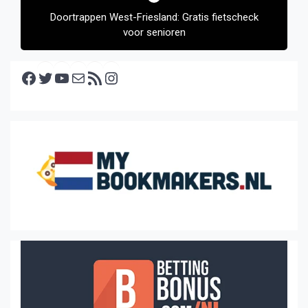
Doortrappen West-Friesland: Gratis fietscheck
voor senioren
Facebook
Twitter
YouTube
E-mail
RSS feed
Instagram