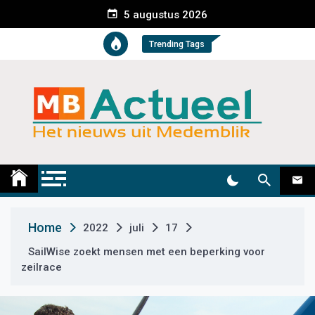
S
5 augustus 2026
k
i
Trending Tags
p
t
o
c
o
n
t
Medemblik Actueel
Wij zijn altijd actueel
e
n
t
Home
2022
juli
17
SailWise zoekt mensen met een beperking voor
zeilrace