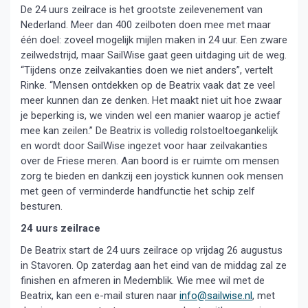
De 24 uurs zeilrace is het grootste zeilevenement van
Nederland. Meer dan 400 zeilboten doen mee met maar
één doel: zoveel mogelijk mijlen maken in 24 uur. Een zware
zeilwedstrijd, maar SailWise gaat geen uitdaging uit de weg.
“Tijdens onze zeilvakanties doen we niet anders”, vertelt
Rinke. “Mensen ontdekken op de Beatrix vaak dat ze veel
meer kunnen dan ze denken. Het maakt niet uit hoe zwaar
je beperking is, we vinden wel een manier waarop je actief
mee kan zeilen.” De Beatrix is volledig rolstoeltoegankelijk
en wordt door SailWise ingezet voor haar zeilvakanties
over de Friese meren. Aan boord is er ruimte om mensen
zorg te bieden en dankzij een joystick kunnen ook mensen
met geen of verminderde handfunctie het schip zelf
besturen.
24 uurs zeilrace
De Beatrix start de 24 uurs zeilrace op vrijdag 26 augustus
in Stavoren. Op zaterdag aan het eind van de middag zal ze
finishen en afmeren in Medemblik. Wie mee wil met de
Beatrix, kan een e-mail sturen naar
info@sailwise.nl
, met