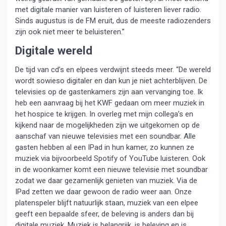
met digitale manier van luisteren of luisteren liever radio.
Sinds augustus is de FM eruit, dus de meeste radiozenders
zijn ook niet meer te beluisteren.”
Digitale wereld
De tijd van cd’s en elpees verdwijnt steeds meer. “De wereld
wordt sowieso digitaler en dan kun je niet achterblijven. De
televisies op de gastenkamers zijn aan vervanging toe. Ik
heb een aanvraag bij het KWF gedaan om meer muziek in
het hospice te krijgen. In overleg met mijn collega’s en
kijkend naar de mogelijkheden zijn we uitgekomen op de
aanschaf van nieuwe televisies met een soundbar. Alle
gasten hebben al een IPad in hun kamer, zo kunnen ze
muziek via bijvoorbeeld Spotify of YouTube luisteren. Ook
in de woonkamer komt een nieuwe televisie met soundbar
zodat we daar gezamenlijk genieten van muziek. Via de
IPad zetten we daar gewoon de radio weer aan. Onze
platenspeler blijft natuurlijk staan, muziek van een elpee
geeft een bepaalde sfeer, de beleving is anders dan bij
digitale muziek. Muziek is belangrijk, is beleving en is