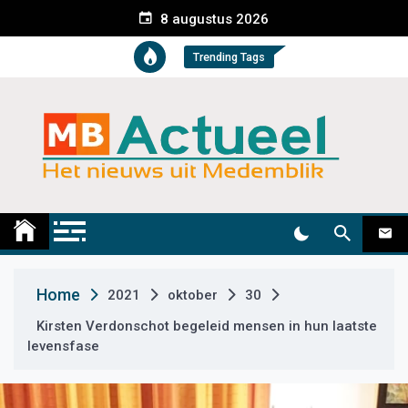
S
8 augustus 2026
k
i
Trending Tags
p
t
o
c
o
n
t
Medemblik Actueel
Wij zijn altijd actueel
e
n
t
Home
2021
oktober
30
Kirsten Verdonschot begeleid mensen in hun laatste
levensfase