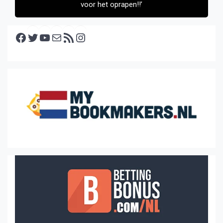
voor het oprapen!!’
Facebook
Twitter
YouTube
E-mail
RSS feed
Instagram