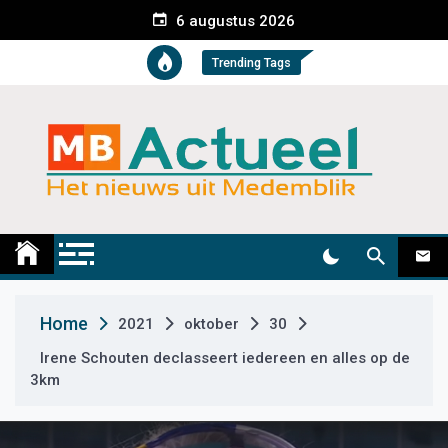
S
6 augustus 2026
k
i
Trending Tags
p
t
o
c
o
n
t
Medemblik Actueel
Wij zijn altijd actueel
e
n
t
Home
2021
oktober
30
Irene Schouten declasseert iedereen en alles op de
3km