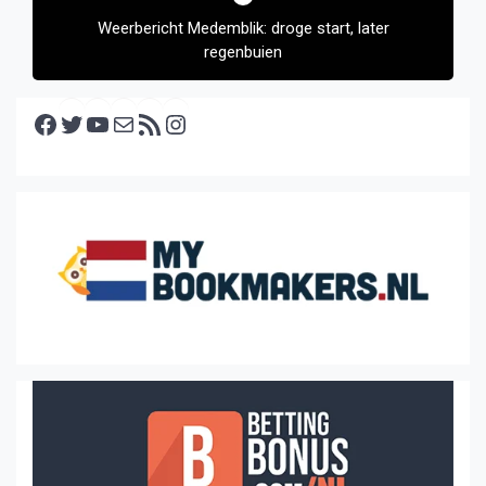
Weerbericht Medemblik: droge start, later
regenbuien
Facebook
Twitter
YouTube
E-mail
RSS feed
Instagram