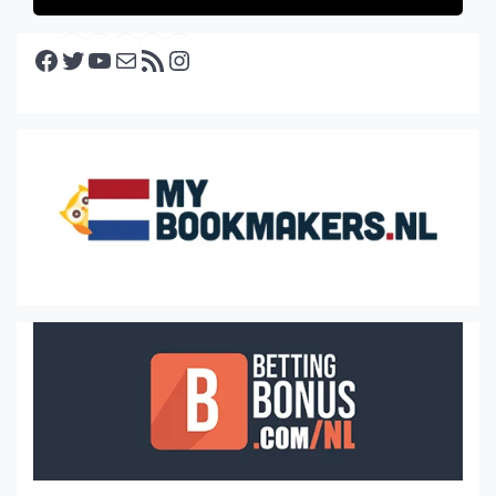
Facebook
Twitter
YouTube
E-mail
RSS feed
Instagram