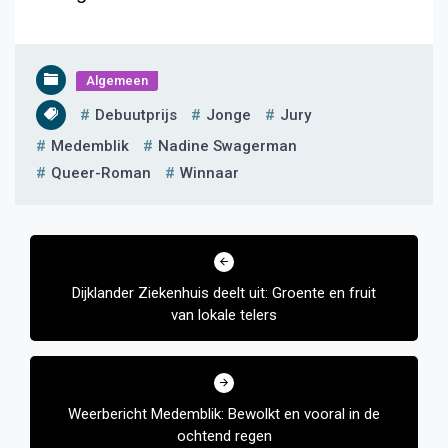
Algemeen
Debuutprijs
Jonge
Jury
Medemblik
Nadine Swagerman
Queer-Roman
Winnaar
Bericht
navigatie
Dijklander Ziekenhuis deelt uit: Groente en fruit
van lokale telers
Weerbericht Medemblik: Bewolkt en vooral in de
ochtend regen