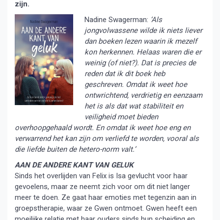
zijn.
Nadine Swagerman:
‘Als
jongvolwassene wilde ik niets liever
dan boeken lezen waarin ik mezelf
kon herkennen. Helaas waren die er
weinig (of niet?). Dat is precies de
reden dat ik dit boek heb
geschreven. Omdat ik weet hoe
ontwrichtend, verdrietig en eenzaam
het is als dat wat stabiliteit en
veiligheid moet bieden
overhoopgehaald wordt. En omdat ik weet hoe eng en
verwarrend het kan zijn om verliefd te worden, vooral als
die liefde buiten de hetero-norm valt.’
AAN DE ANDERE KANT VAN GELUK
Sinds het overlijden van Felix is Isa gevlucht voor haar
gevoelens, maar ze neemt zich voor om dit niet langer
meer te doen. Ze gaat haar emoties met tegenzin aan in
groepstherapie, waar ze Gwen ontmoet. Gwen heeft een
moeilijke relatie met haar ouders sinds hun scheiding en