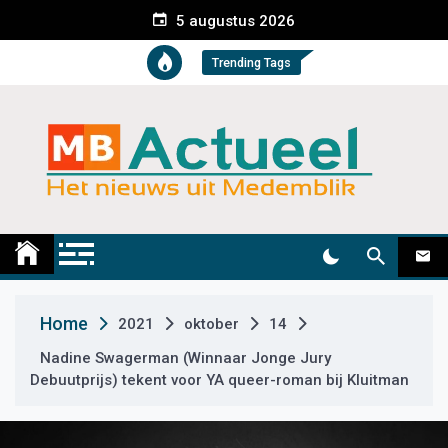
S
5 augustus 2026
k
i
Trending Tags
p
t
o
c
o
n
t
Medemblik Actueel
Wij zijn altijd actueel
e
n
t
Home
2021
oktober
14
Nadine Swagerman (Winnaar Jonge Jury
Debuutprijs) tekent voor YA queer-roman bij Kluitman