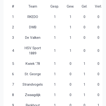
#
Team
Gesp.
Gew.
Gel.
Verl.
1
RKEDO
1
1
0
0
2
DWB
1
1
0
0
3
De Valken
1
1
0
0
HSV Sport
4
1
1
0
0
1889
5
Kwiek ’78
1
0
1
0
6
St. George
1
0
1
0
7
Strandvogels
1
0
1
0
8
Zwaagdijk
1
0
1
0
9
Berkhout
1
0
0
1