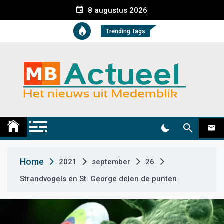
S
8 augustus 2026
k
i
Trending Tags
p
t
o
c
o
n
t
Medemblik Actueel
Wij zijn altijd actueel
e
n
t
Home
2021
september
26
Strandvogels en St. George delen de punten