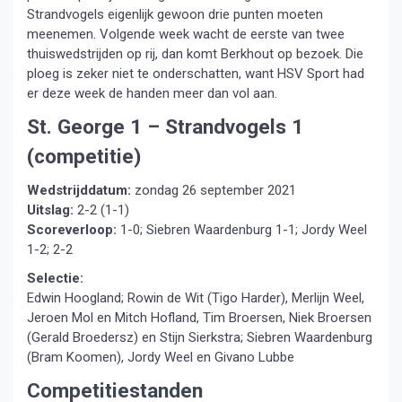
Strandvogels eigenlijk gewoon drie punten moeten
meenemen. Volgende week wacht de eerste van twee
thuiswedstrijden op rij, dan komt Berkhout op bezoek. Die
ploeg is zeker niet te onderschatten, want HSV Sport had
er deze week de handen meer dan vol aan.
St. George 1 – Strandvogels 1
(competitie)
Wedstrijddatum:
zondag 26 september 2021
Uitslag:
2-2 (1-1)
Scoreverloop:
1-0; Siebren Waardenburg 1-1; Jordy Weel
1-2; 2-2
Selectie:
Edwin Hoogland; Rowin de Wit (Tigo Harder), Merlijn Weel,
Jeroen Mol en Mitch Hofland, Tim Broersen, Niek Broersen
(Gerald Broedersz) en Stijn Sierkstra; Siebren Waardenburg
(Bram Koomen), Jordy Weel en Givano Lubbe
Competitiestanden