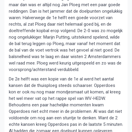
maar dan was er altijd nog Jan Ploeg met een paar goede
reddingen. Dan is het jammer dat de doelpunten ongelukkig
waren. Halverwege de 1e helft een goede voorzet van
rechts, al zat Ploeg daar niet helemaal goed bij, en de
doeltreffende kopbal erop volgend. De 2-0 was zo mogelijk
nog ongelukkiger. Marijn Putting, uitstekend spelend, wilde
de bal terug leggen op Ploeg, maar vanaf het moment dat
de bal van de voet vertrok was het gevoel al niet goed. De
balsnelheid was te laag en daar wisten 2 Amsterdammers
wel raad mee. Ploeg werd keurig uitgespeeld en zo was de
voorsprong/achterstand verdubbeld.
De 2e helft was een kopie van de 1e al werd het aantal
kansen dat de thuisploeg steeds schaarser. Opperdoes
kon er ook nu nog maar mondjesmaat uit komen, al kreeg
het wel meer vat op het rappe spel van WV-HEDW.
Behoudens een paar hachelijke momenten kwam
Opperdoes niet echt meer in de problemen. Al was dat niet
voldoende om nog aan een stuntje te denken. Want de 2
echte kansen kreeg Opperdoes pas in de laatste 5 minuten.
Al hadden die zomaar een doelpunt kunnen opleveren.