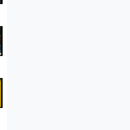
s
s
s