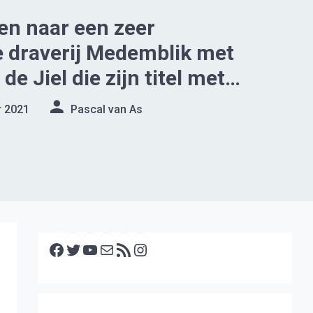
en naar een zeer
 draverij Medemblik met
e Jiel die zijn titel met
erdedigde
r 2021
Pascal van As
Facebook
Twitter
YouTube
E-mail
RSS feed
Instagram