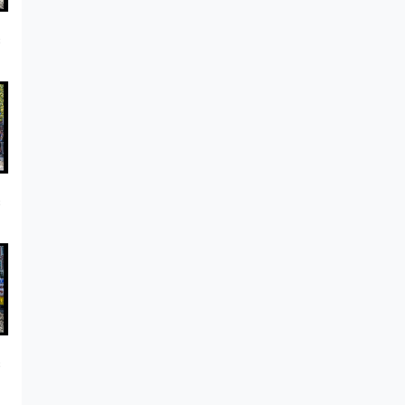
s
s
s