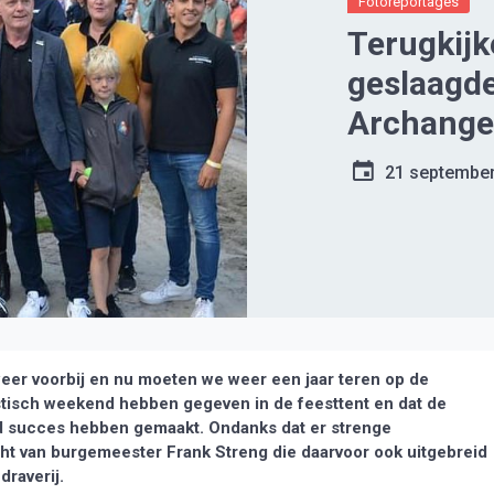
Fotoreportages
Terugkijk
geslaagde
Archange d
succes v
21 septembe
weer voorbij en nu moeten we weer een jaar teren op de
stisch weekend hebben gegeven in de feesttent en dat de
nd succes hebben gemaakt. Ondanks dat er strenge
cht van burgemeester Frank Streng die daarvoor ook uitgebreid
draverij.