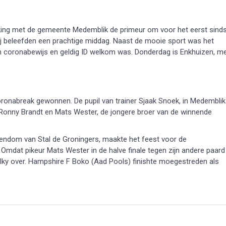
king met de gemeente Medemblik de primeur om voor het eerst sind
Zij beleefden een prachtige middag. Naast de mooie sport was het
en coronabewijs en geldig ID welkom was. Donderdag is Enkhuizen, m
oronabreak gewonnen. De pupil van trainer Sjaak Snoek, in Medemblik
t Ronny Brandt en Mats Wester, de jongere broer van de winnende
igendom van Stal de Groningers, maakte het feest voor de
Omdat pikeur Mats Wester in de halve finale tegen zijn andere paard
lky over. Hampshire F Boko (Aad Pools) finishte moegestreden als