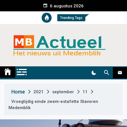
S
6 augustus 2026
k
i
Trending Tags
p
t
o
c
o
n
t
Medemblik Actueel
Wij zijn altijd actueel
e
n
t
Home
2021
september
11
Vroegtijdig einde zwem-estafette Stavoren
Medemblik