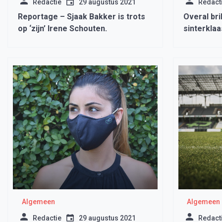
Redactie
29 augustus 2021
Redact
Reportage – Sjaak Bakker is trots
Overal bril
op ‘zijn’ Irene Schouten.
sinterklaa
Lidwinasc
Algemeen
Algemeen
Redactie
29 augustus 2021
Redact