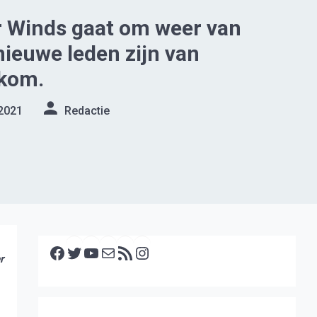
r Winds gaat om weer van
 nieuwe leden zijn van
lkom.
2021
Redactie
Facebook
Twitter
YouTube
E-mail
RSS feed
Instagram
r