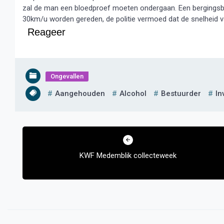
zal de man een bloedproef moeten ondergaan. Een bergings
30km/u worden gereden, de politie vermoed dat de snelheid v
Reageer
Ongevallen
Aangehouden
Alcohol
Bestuurder
In
Bericht
navigatie
KWF Medemblik collecteweek