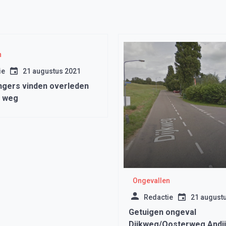
n
ie
21 augustus 2021
ngers vinden overleden
e weg
Ongevallen
Redactie
21 august
Getuigen ongeval
Dijkweg/Oosterweg Andi