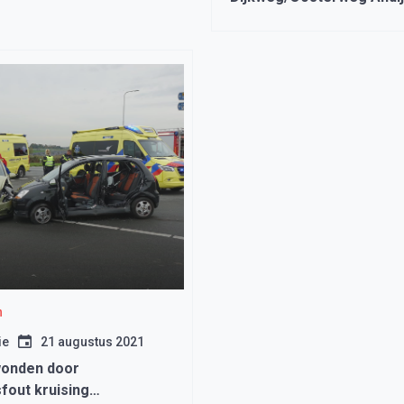
gezocht, dader rijdt door.
n
ie
21 augustus 2021
onden door
fout kruising