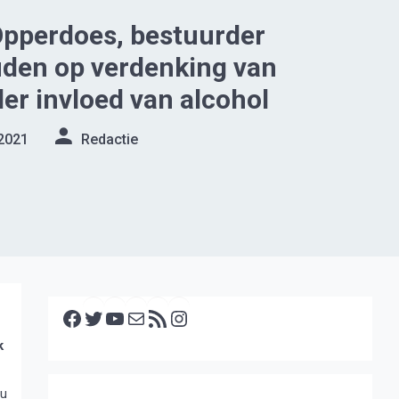
Opperdoes, bestuurder
den op verdenking van
der invloed van alcohol
2021
Redactie
Facebook
Twitter
YouTube
E-mail
RSS feed
Instagram
k
au