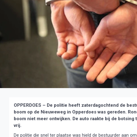
OPPERDOES – De politie heeft zaterdagochtend de best
boom op de Nieuweweg in Opperdoes was gereden. Rond 
boom niet meer ontwijken. De auto raakte bij de botsing 
vrij.
De politie die snel ter plaatse was hield de bestuurder aan om