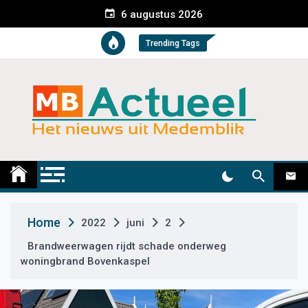
S
6 augustus 2026
k
i
Trending Tags
p
t
o
c
o
n
t
Medemblik Actueel
Wij zijn altijd actueel
e
n
t
Home
2022
juni
2
Brandweerwagen rijdt schade onderweg
woningbrand Bovenkaspel