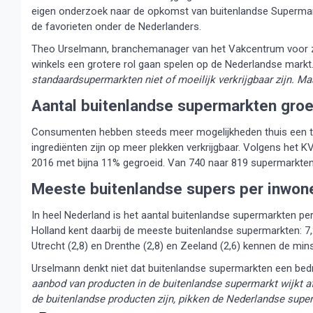
eigen onderzoek naar de opkomst van buitenlandse Supermarkt
de favorieten onder de Nederlanders.
Theo Urselmann, branchemanager van het Vakcentrum voor zelf
winkels een grotere rol gaan spelen op de Nederlandse markt.
standaardsupermarkten niet of moeilijk verkrijgbaar zijn. Maar
Aantal buitenlandse supermarkten groe
Consumenten hebben steeds meer mogelijkheden thuis een trad
ingrediënten zijn op meer plekken verkrijgbaar. Volgens het 
2016 met bijna 11% gegroeid. Van 740 naar 819 supermarkten
Meeste buitenlandse supers per inwone
In heel Nederland is het aantal buitenlandse supermarkten pe
Holland kent daarbij de meeste buitenlandse supermarkten: 7,2
Utrecht (2,8) en Drenthe (2,8) en Zeeland (2,6) kennen de min
Urselmann denkt niet dat buitenlandse supermarkten een bedr
aanbod van producten in de buitenlandse supermarkt wijkt af
de buitenlandse producten zijn, pikken de Nederlandse super