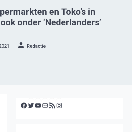
permarkten en Toko’s in
ook onder ‘Nederlanders’
2021
Redactie
Facebook
Twitter
YouTube
E-mail
RSS feed
Instagram