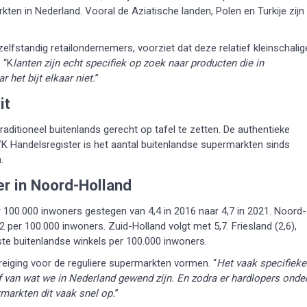
en in Nederland. Vooral de Aziatische landen, Polen en Turkije zijn
standig retailondernemers, voorziet dat deze relatief kleinschalig
 “K
lanten zijn echt specifiek op zoek naar producten die in
 het bijt elkaar niet.
”
it
itioneel buitenlands gerecht op tafel te zetten. De authentieke
KVK Handelsregister is het aantal buitenlandse supermarkten sinds
.
r in Noord-Holland
r 100.000 inwoners gestegen van 4,4 in 2016 naar 4,7 in 2021. Noord-
 per 100.000 inwoners. Zuid-Holland volgt met 5,7. Friesland (2,6),
ste buitenlandse winkels per 100.000 inwoners.
eiging voor de reguliere supermarkten vormen. “
Het vaak specifieke
 van wat we in Nederland gewend zijn. En zodra er hardlopers onde
markten dit vaak snel op.
”