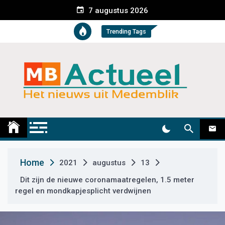
S
7 augustus 2026
k
i
Trending Tags
p
t
o
c
o
n
t
Medemblik Actueel
Wij zijn altijd actueel
e
n
t
Home
2021
augustus
13
Dit zijn de nieuwe coronamaatregelen, 1.5 meter
regel en mondkapjesplicht verdwijnen