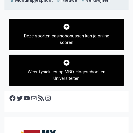
Mondkapjesplicht
Nieuwe
Verdwijnen
Bericht
navigatie
Deze soorten casinobonussen kan je online
scoren
Weer fysiek les op MBO, Hogeschool en
Universiteiten
Facebook
Twitter
YouTube
E-mail
RSS feed
Instagram