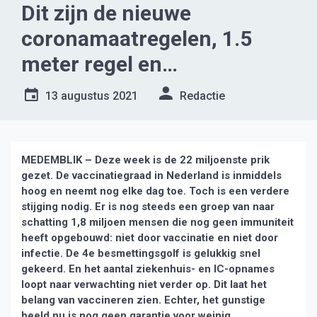
Dit zijn de nieuwe
coronamaatregelen, 1.5
meter regel en
mondkapjesplicht
13 augustus 2021
Redactie
verdwijnen
MEDEMBLIK – Deze week is de 22 miljoenste prik
gezet. De vaccinatiegraad in Nederland is inmiddels
hoog en neemt nog elke dag toe. Toch is een verdere
stijging nodig. Er is nog steeds een groep van naar
schatting 1,8 miljoen mensen die nog geen immuniteit
heeft opgebouwd: niet door vaccinatie en niet door
infectie. De 4e besmettingsgolf is gelukkig snel
gekeerd. En het aantal ziekenhuis- en IC-opnames
loopt naar verwachting niet verder op. Dit laat het
belang van vaccineren zien. Echter, het gunstige
beeld nu is nog geen garantie voor weinig