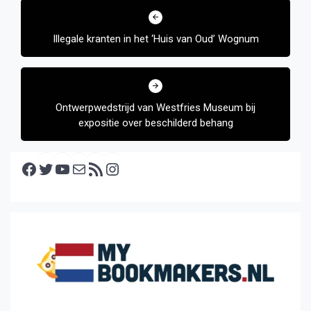
navigatie
Illegale kranten in het ‘Huis van Oud’ Wognum
Ontwerpwedstrijd van Westfries Museum bij
expositie over beschilderd behang
Facebook
Twitter
YouTube
E-mail
RSS feed
Instagram