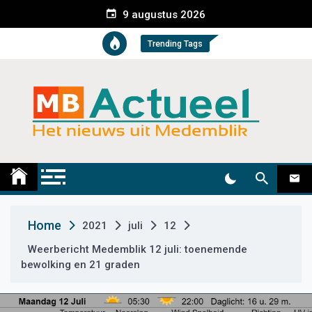
S
9 augustus 2026
k
i
Trending Tags
p
t
o
c
o
n
t
Medemblik Actueel
Wij zijn altijd actueel
e
n
t
Home
2021
juli
12
Weerbericht Medemblik 12 juli: toenemende
bewolking en 21 graden