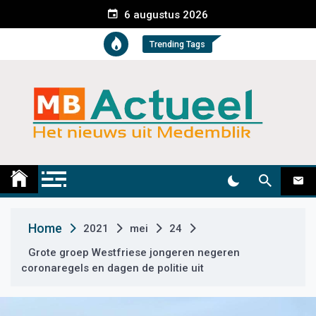
S
6 augustus 2026
k
i
Trending Tags
p
t
o
c
o
n
t
Medemblik Actueel
Wij zijn altijd actueel
e
n
t
Home
2021
mei
24
Grote groep Westfriese jongeren negeren
coronaregels en dagen de politie uit