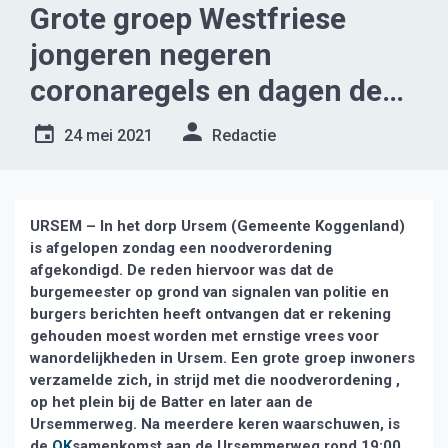
Grote groep Westfriese
jongeren negeren
coronaregels en dagen de
politie uit
24 mei 2021
Redactie
URSEM – In het dorp Ursem (Gemeente Koggenland)
is afgelopen zondag een noodverordening
afgekondigd. De reden hiervoor was dat de
burgemeester op grond van signalen van politie en
burgers berichten heeft ontvangen dat er rekening
gehouden moest worden met ernstige vrees voor
wanordelijkheden in Ursem. Een grote groep inwoners
verzamelde zich, in strijd met die noodverordening ,
op het plein bij de Batter en later aan de
Ursemmerweg. Na meerdere keren waarschuwen, is
de
OK
samenkomst aan de Ursemmerweg rond 19:00