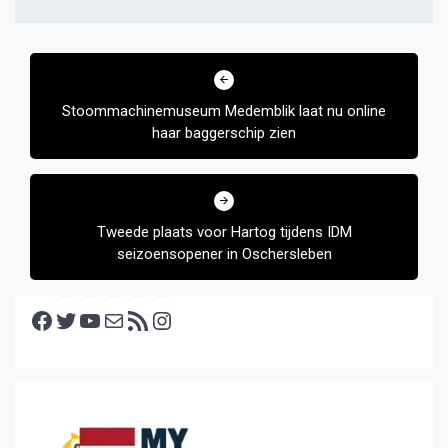
Bericht
navigatie
Stoommachinemuseum Medemblik laat nu online
haar baggerschip zien
Tweede plaats voor Hartog tijdens IDM
seizoensopener in Oschersleben
Facebook
Twitter
YouTube
E-mail
RSS feed
Instagram