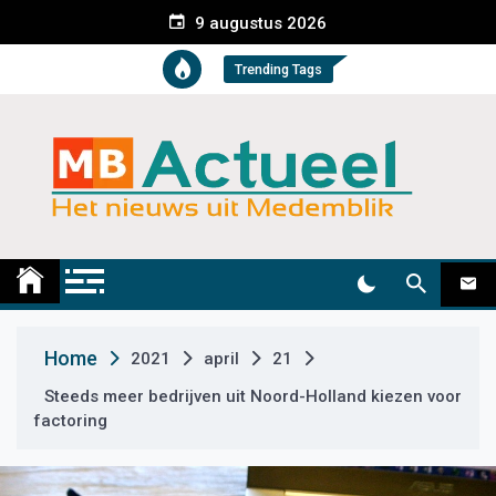
S
9 augustus 2026
k
i
Trending Tags
p
t
o
c
o
n
t
Medemblik Actueel
Wij zijn altijd actueel
e
n
t
Home
2021
april
21
Steeds meer bedrijven uit Noord-Holland kiezen voor
factoring