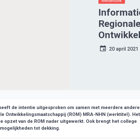
Medemblik
Informat
Regional
Ontwikke
MRA-NH
20 april 2021
eeft de intentie uitgesproken om samen met meerdere andere
le Ontwikkelingsmaatschappij (ROM) MRA-NHN (werktitel). Het
de opzet van de ROM nader uitgewerkt. Ook brengt het college
)mogelijkheden tot dekking.