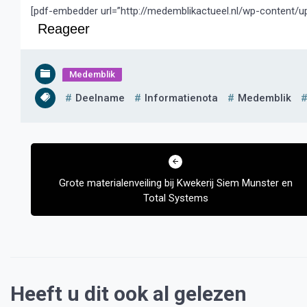
[pdf-embedder url=”http://medemblikactueel.nl/wp-content/u
Reageer
Medemblik
Deelname
Informatienota
Medemblik
Bericht
navigatie
Grote materialenveiling bij Kwekerij Siem Munster en
Total Systems
Heeft u dit ook al gelezen