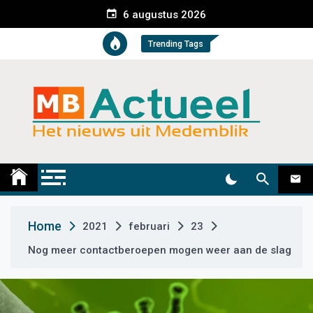
S
6 augustus 2026
k
i
Trending Tags
p
t
o
c
o
n
t
Medemblik Actueel
Wij zijn altijd actueel
e
n
t
Home
2021
februari
23
Nog meer contactberoepen mogen weer aan de slag