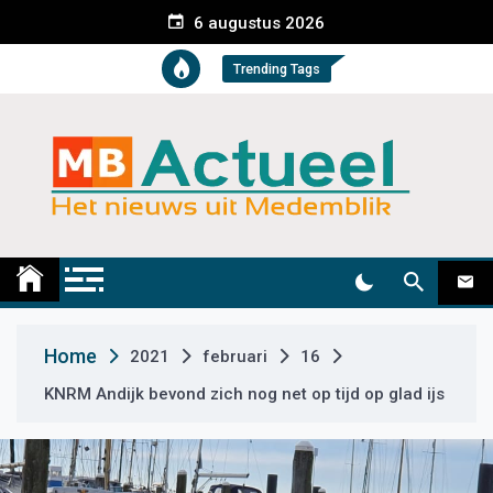
S
6 augustus 2026
k
i
Trending Tags
p
t
o
c
o
n
t
Medemblik Actueel
Wij zijn altijd actueel
e
n
t
Home
2021
februari
16
KNRM Andijk bevond zich nog net op tijd op glad ijs