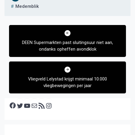
Medemblik
Bericht
navigatie
DEEN Supermarkten past sluitingsuur niet aan,
ondanks opheffen avondklok
Vliegveld Lelystad krijgt minimaal 10.000
vliegbewegingen per jaar
Facebook
Twitter
YouTube
E-mail
RSS feed
Instagram