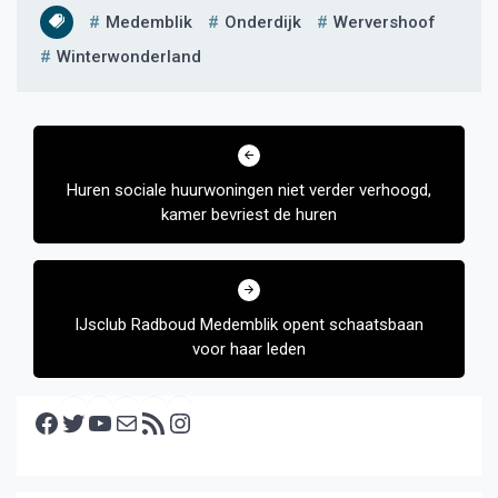
Medemblik
Onderdijk
Wervershoof
Winterwonderland
Bericht
navigatie
Huren sociale huurwoningen niet verder verhoogd,
kamer bevriest de huren
IJsclub Radboud Medemblik opent schaatsbaan
voor haar leden
Facebook
Twitter
YouTube
E-mail
RSS feed
Instagram