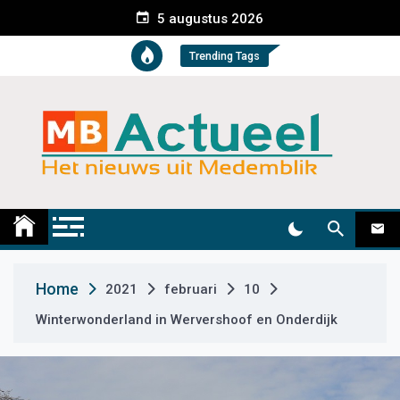
S
5 augustus 2026
k
i
Trending Tags
p
t
o
c
o
n
t
Medemblik Actueel
Wij zijn altijd actueel
e
n
t
Home
2021
februari
10
Winterwonderland in Wervershoof en Onderdijk