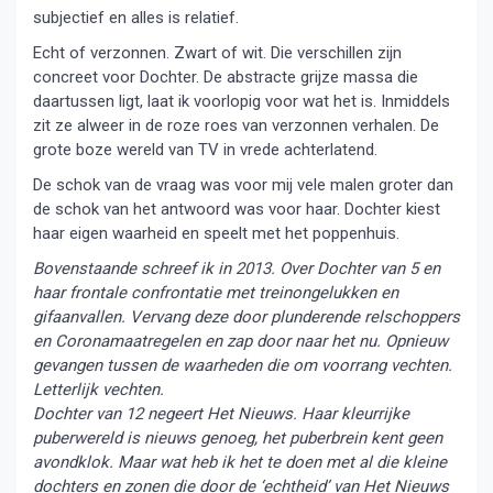
subjectief en alles is relatief.
Echt of verzonnen. Zwart of wit. Die verschillen zijn
concreet voor Dochter. De abstracte grijze massa die
daartussen ligt, laat ik voorlopig voor wat het is. Inmiddels
zit ze alweer in de roze roes van verzonnen verhalen. De
grote boze wereld van TV in vrede achterlatend.
De schok van de vraag was voor mij vele malen groter dan
de schok van het antwoord was voor haar. Dochter kiest
haar eigen waarheid en speelt met het poppenhuis.
Bovenstaande schreef ik in 2013. Over Dochter van 5 en
haar frontale confrontatie met treinongelukken en
gifaanvallen. Vervang deze door plunderende relschoppers
en Coronamaatregelen en zap door naar het nu. Opnieuw
gevangen tussen de waarheden die om voorrang vechten.
Letterlijk vechten.
Dochter van 12 negeert Het Nieuws. Haar kleurrijke
puberwereld is nieuws genoeg, het puberbrein kent geen
avondklok. Maar wat heb ik het te doen met al die kleine
dochters en zonen die door de ‘echtheid’ van Het Nieuws