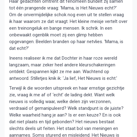
Haar gedachten omtrent dit fenomeen bundelt zij samen
tot één prangende vraag: ‘Mama, is Het Nieuws echt?’
Om de onvermijdelijke schok nog even uit te stellen vraag
ik haar waarom ze dat vraagt. Het kleine meisje vertelt over
een treinongeluk en bange mensen. Ik schrik. In een
onbewaakt ogenblik moet zij een glimp hebben
opgevangen. Beelden branden op haar netvlies. ‘Mama, is
dat echt?’
Ineens realiseer ik me dat Dochter in haar roze wereld
langzaam, maar zeker heel andere kleurschakeringen
ontdekt. Gespannen kijkt ze me aan. Wachtend op
antwoord. Stilletjes knik ik: ‘Ja lief, Het Nieuws is echt.’
Terwijl ik die woorden uitspreek en haar ernstige gezichtje
zie, vraag ik me af of ‘echt’ de lading dekt. Want welk
nieuws is volledig waar, welke delen zijn verzonnen,
verdraaid of gemanipuleerd? Welk standpunt is de juiste?
Welke waarheid hang je aan? Is er een keuze? En is ook
dat niet plaats en tijd gebonden? Het nieuws bestaat
slechts deels uit feiten. Het staat bol van meningen en
aannames. Soms sturend en misleidend. Het Nieuws is