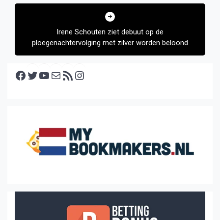
Irene Schouten ziet debuut op de
ploegenachtervolging met zilver worden beloond
Facebook
Twitter
YouTube
E-mail
RSS feed
Instagram