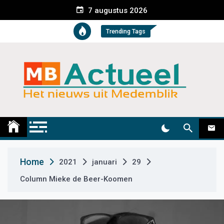
S
7 augustus 2026
k
i
Trending Tags
p
t
o
c
o
n
t
Medemblik Actueel
Wij zijn altijd actueel
e
n
t
Home
2021
januari
29
Column Mieke de Beer-Koomen