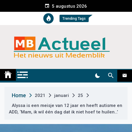
S
5 augustus 2026
k
i
Trending Tags
p
t
o
c
o
n
t
Medemblik Actueel
Wij zijn altijd actueel
e
n
t
Home
2021
januari
25
Alyssa is een meisje van 12 jaar en heeft autisme en
ADD, ‘Mam, ik wil één dag dat ik niet hoef te huilen…’