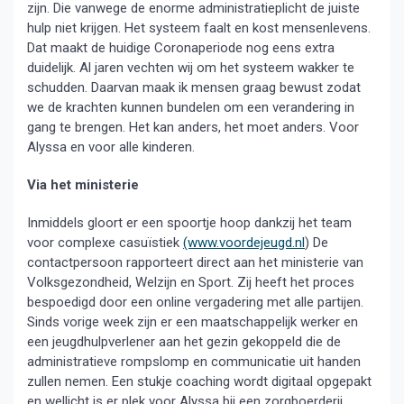
zijn. Die vanwege de enorme administratieplicht de juiste
hulp niet krijgen. Het systeem faalt en kost mensenlevens.
Dat maakt de huidige Coronaperiode nog eens extra
duidelijk. Al jaren vechten wij om het systeem wakker te
schudden. Daarvan maak ik mensen graag bewust zodat
we de krachten kunnen bundelen om een verandering in
gang te brengen. Het kan anders, het moet anders. Voor
Alyssa en voor alle kinderen.
Via het ministerie
Inmiddels gloort er een spoortje hoop dankzij het team
voor complexe casuïstiek
(www.voordejeugd.nl
) De
contactpersoon rapporteert direct aan het ministerie van
Volksgezondheid, Welzijn en Sport. Zij heeft het proces
bespoedigd door een online vergadering met alle partijen.
Sinds vorige week zijn er een maatschappelijk werker en
een jeugdhulpverlener aan het gezin gekoppeld die de
administratieve rompslomp en communicatie uit handen
zullen nemen. Een stukje coaching wordt digitaal opgepakt
en wellicht is er plek voor Alyssa bij een zorgboerderij.