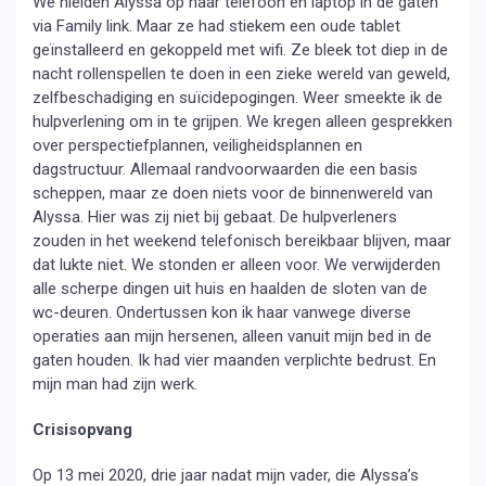
We hielden Alyssa op haar telefoon en laptop in de gaten
via Family link. Maar ze had stiekem een oude tablet
geïnstalleerd en gekoppeld met wifi. Ze bleek tot diep in de
nacht rollenspellen te doen in een zieke wereld van geweld,
zelfbeschadiging en suïcidepogingen. Weer smeekte ik de
hulpverlening om in te grijpen. We kregen alleen gesprekken
over perspectiefplannen, veiligheidsplannen en
dagstructuur. Allemaal randvoorwaarden die een basis
scheppen, maar ze doen niets voor de binnenwereld van
Alyssa. Hier was zij niet bij gebaat. De hulpverleners
zouden in het weekend telefonisch bereikbaar blijven, maar
dat lukte niet. We stonden er alleen voor. We verwijderden
alle scherpe dingen uit huis en haalden de sloten van de
wc-deuren. Ondertussen kon ik haar vanwege diverse
operaties aan mijn hersenen, alleen vanuit mijn bed in de
gaten houden. Ik had vier maanden verplichte bedrust. En
mijn man had zijn werk.
Crisisopvang
Op 13 mei 2020, drie jaar nadat mijn vader, die Alyssa’s