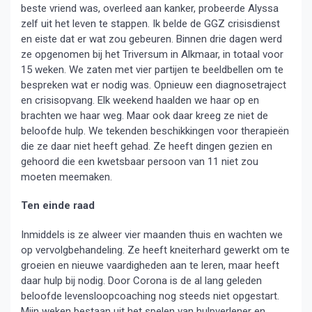
beste vriend was, overleed aan kanker, probeerde Alyssa
zelf uit het leven te stappen. Ik belde de GGZ crisisdienst
en eiste dat er wat zou gebeuren. Binnen drie dagen werd
ze opgenomen bij het Triversum in Alkmaar, in totaal voor
15 weken. We zaten met vier partijen te beeldbellen om te
bespreken wat er nodig was. Opnieuw een diagnosetraject
en crisisopvang. Elk weekend haalden we haar op en
brachten we haar weg. Maar ook daar kreeg ze niet de
beloofde hulp. We tekenden beschikkingen voor therapieën
die ze daar niet heeft gehad. Ze heeft dingen gezien en
gehoord die een kwetsbaar persoon van 11 niet zou
moeten meemaken.
Ten einde raad
Inmiddels is ze alweer vier maanden thuis en wachten we
op vervolgbehandeling. Ze heeft kneiterhard gewerkt om te
groeien en nieuwe vaardigheden aan te leren, maar heeft
daar hulp bij nodig. Door Corona is de al lang geleden
beloofde levensloopcoaching nog steeds niet opgestart.
Mijn weken bestaan uit het spelen van hulpverlener en