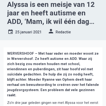
Alyssa is een meisje van 12
jaar en heeft autisme en
ADD, ‘Mam, ik wil één dag
dat ik niet hoef te huilen…’
25 januari 2021
Redactie
WERVERSHOOF – Met haar vader en moeder woont ze
in Wervershoof. Ze heeft autisme en ADD. Waar zij
zich bezig zou moeten houden met school,
vriendinnen en puberdingen, zit haar hoofd vol met
suïcidale gedachten. De hulp die zij zo nodig heeft,
blijft achter. Moeder Ryanne van Ophem deelt haar
verhaal om bewustwording te creëren over het falende
jeugdzorgsysteem. Een probleem dat vele gezinnen
raakt.
Zo’n drie jaar geleden gingen we met Alyssa voor het eerst