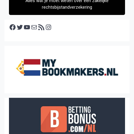
Alles wat je moet weten over een zakelijke
rechtsbijstandverzekering
Facebook
Twitter
YouTube
E-mail
RSS feed
Instagram