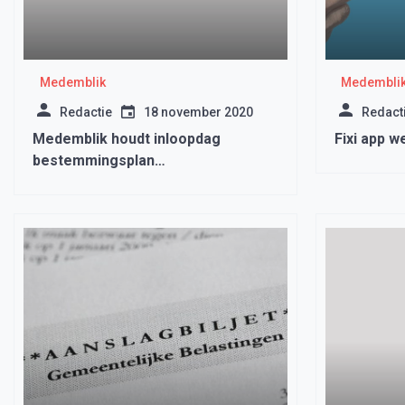
Medemblik
Medembli
Redactie
18 november 2020
Redact
Medemblik houdt inloopdag
Fixi app w
bestemmingsplan
Wognum,Nibbixwoud en Zwaagdijk