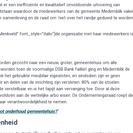
 er een inefficiënte en kwalitatief onvoldoende uitvoering van
n ontstaan waardoor de medewerkers van de gemeente Medemblik vake
e samenleving en de raad om ‘niet over het randje geduwd te worden,
Menkveld” font_style=”italic”]de organisatie met haar medewerkers i
rden gezocht naar een nieuw, groter, gemeentehuis om alle
worden toen de voormalige DSB Bank failliet ging en Medemblik de
ok het gebruikte meubilair ingesloten, en sindsdien zijn er geen
 en delen van de inrichting zijn versleten. 80% van de stoelen
 verstelbaar en is het tapijt aan vervanging toe. Door al deze
 voldoen aan de wettelijke arbo eisen. De Ondernemingsraad roept de
ar verantwoordelijkheid te nemen.
oot onderhoud gemeentehuis?’
enheid