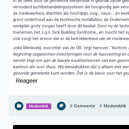
In de twee door de gemeente Medemblik in gebruik zijnde gebo
verouderd luchtbehandelingssysteem die hoognodig aan vervang
de medewerkers, klachten als hoofdpijn, oog-, neus- , en keeli
groot onderhoud aan de technische installaties, de Ondernem
werkplek grote zorgen heeft door dit besluit. Door nu de techn
toenemen, het z.g.n. Sick Building Syndrome, en mocht het 
ook zorgt het ervoor dat er de betrokkenheid van de medewerk
Joke Menkveld, voorzitter van de OR. zegt hierover: “
Kortom, 
begroting opgenomen investeringen voor de huisvesting en o
eerste stap om aan de basale kwaliteitseisen van een gezon
kantoor als voor thuis. Wij benadrukken dat u alleen met e
gezonde gemeente kunt worden. Dat is de basis voor het ge
Reageer
Gemeente
Medemblik
Medemblik
Bericht