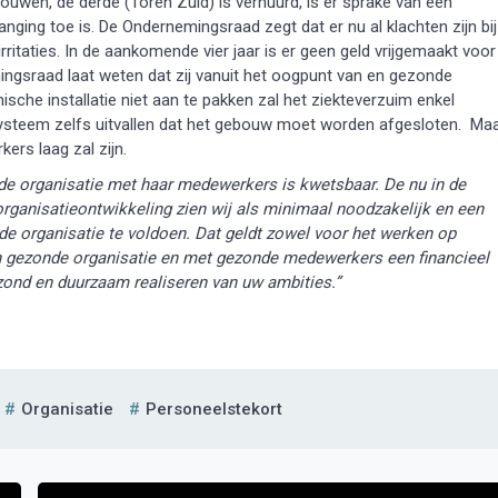
uwen, de derde (Toren Zuid) is verhuurd, is er sprake van een
ing toe is. De Ondernemingsraad zegt dat er nu al klachten zijn bij
rritaties. In de aankomende vier jaar is er geen geld vrijgemaakt voor
ingsraad laat weten dat zij vanuit het oogpunt van en gezonde
ische installatie niet aan te pakken zal het ziekteverzuim enkel
systeem zelfs uitvallen dat het gebouw moet worden afgesloten. Ma
ers laag zal zijn.
de organisatie met haar medewerkers is kwetsbaar. De nu in de
rganisatieontwikkeling zien wij als minimaal noodzakelijk en een
de organisatie te voldoen. Dat geldt zowel voor het werken op
en gezonde organisatie en met gezonde medewerkers een financieel
zond en duurzaam realiseren van uw ambities.”
Organisatie
Personeelstekort