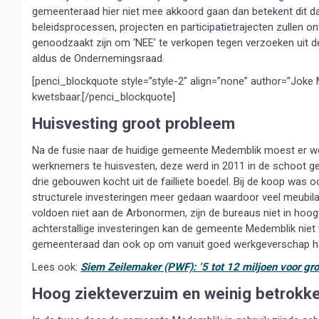
gemeenteraad hier niet mee akkoord gaan dan betekent dit dat
beleidsprocessen, projecten en participatietrajecten zulle
genoodzaakt zijn om ‘NEE’ te verkopen tegen verzoeken uit d
aldus de Ondernemingsraad.
[penci_blockquote style=”style-2″ align=”none” author=”Joke 
kwetsbaar.[/penci_blockquote]
Huisvesting groot probleem
Na de fusie naar de huidige gemeente Medemblik moest er wo
werknemers te huisvesten, deze werd in 2011 in de schoot ge
drie gebouwen kocht uit de failliete boedel. Bij de koop was o
structurele investeringen meer gedaan waardoor veel meubilair
voldoen niet aan de Arbonormen, zijn de bureaus niet in hoogte
achterstallige investeringen kan de gemeente Medemblik niet
gemeenteraad dan ook op om vanuit goed werkgeverschap ha
Lees ook:
Siem Zeilemaker (PWF): ‘5 tot 12 miljoen voor gr
Hoog ziekteverzuim en weinig betrokk