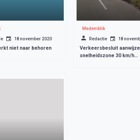
k
Medemblik
ie
18 november 2020
Redactie
18 novemb
erkt niet naar behoren
Verkeersbesluit aanwijz
snelheidszone 30 km/h
Almersdorperweg te Op