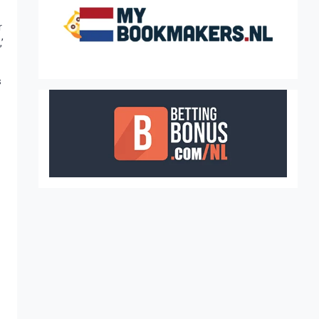
r
’
s