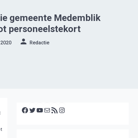
tie gemeente Medemblik
ot personeelstekort
 2020
Redactie
Facebook
Twitter
YouTube
E-mail
RSS feed
Instagram
t
et