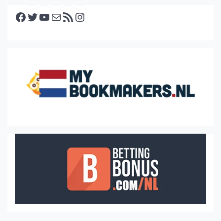
Facebook
Twitter
YouTube
E-mail
RSS feed
Instagram