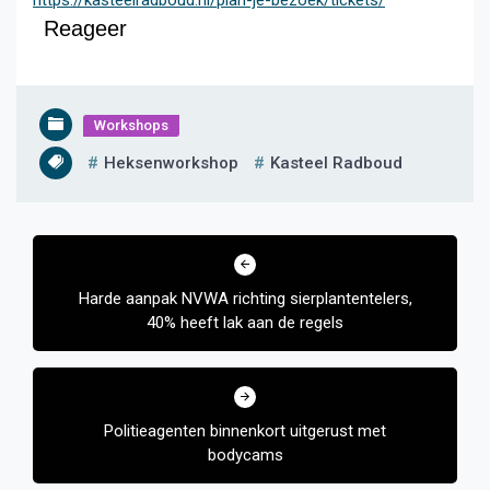
https://kasteelradboud.nl/plan-je-bezoek/tickets/
Reageer
Workshops
Heksenworkshop
Kasteel Radboud
Bericht
navigatie
Harde aanpak NVWA richting sierplantentelers,
40% heeft lak aan de regels
Politieagenten binnenkort uitgerust met
bodycams