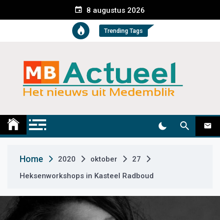
S
8 augustus 2026
k
i
Trending Tags
p
t
o
c
o
n
t
Medemblik Actueel
Wij zijn altijd actueel
e
n
t
Home
2020
oktober
27
Heksenworkshops in Kasteel Radboud