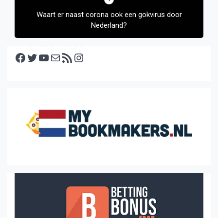
Waart er naast corona ook een gokvirus door
Nederland?
Facebook
Twitter
YouTube
E-mail
RSS feed
Instagram