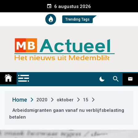
S
6 augustus 2026
k
i
Trending Tags
p
t
o
c
o
n
t
Medemblik Actueel
Wij zijn altijd actueel
e
n
t
Home
2020
oktober
15
Arbeidsmigranten gaan vanaf nu verblijfsbelasting
betalen