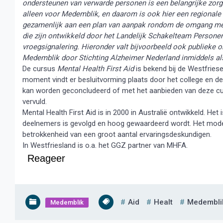
ondersteunen van verwarde personen is een belangrijke zor
alleen voor Medemblik, en daarom is ook hier een regional
gezamenlijk aan een plan van aanpak rondom de omgang me
die zijn ontwikkeld door het Landelijk Schakelteam Personen
vroegsignalering. Hieronder valt bijvoorbeeld ook publiek
Medemblik door Stichting Alzheimer Nederland inmiddels als
De cursus
Mental Health First Aid
is bekend bij de Westfries
moment vindt er besluitvorming plaats door het college en
kan worden geconcludeerd of met het aanbieden van deze cu
vervuld.
Mental Health First Aid is in 2000 in Australië ontwikkeld. Het
deelnemers is gevolgd en hoog gewaardeerd wordt. Het model
betrokkenheid van een groot aantal ervaringsdeskundigen.
In Westfriesland is o.a. het GGZ partner van MHFA.
Reageer
Aid
Healt
Medembli
Medemblik