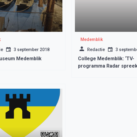
k
Medemblik
ie
3 september 2018
Redactie
3 septemb
useum Medemblik
College Medemblik: ‘TV-
programma Radar spreek
onwaarheden over woek
kredietbank”