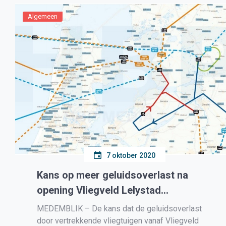
controle er geen geregistreerde leidinggevende
aanwezig was, wat wel een verplichting is […]
Algemeen
7 oktober 2020
Kans op meer geluidsoverlast na
opening Vliegveld Lelystad
toegenomen
MEDEMBLIK – De kans dat de geluidsoverlast
door vertrekkende vliegtuigen vanaf Vliegveld