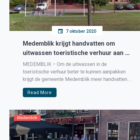
7 oktober 2020
Medemblik krijgt handvatten om
uitwassen toeristische verhuur aan te
pakken
MEDEMBLIK – Om de uitwassen in de
toeristische verhuur beter te kunnen aanpakken
krijgt de gemeente Medemblik meer handvatten.
De Tweede en Eerste Kamer hebben een
Read More
wetsvoorstel aangenomen die gemeenten in
Nederland deze middelen geeft om de
vakantieverhuur van woningen in goede banen te
leiden en uitwassen te voorkomen. Handhaven […]
Medemblik