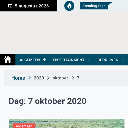
S
5 augustus 2026
Trending Tags
k
i
p
t
o
c
o
Medemblik Actueel
Wij zijn altijd actueel
n
t
ALGEMEEN
ENTERTAINMENT
BEDRIJVEN
e
n
Home
2020
oktober
7
t
Dag:
7 oktober 2020
Algemeen