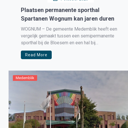
Plaatsen permanente sporthal
Spartanen Wognum kan jaren duren
WOGNUM – De gemeente Medemblik heeft een
vergelijk gemaakt tussen een semipermanente
sporthal bij de Bloesem en een hal bij
sportvereniging Spartanen die gebaseerd is op
Read More
de plannen van Spartanen.. De gemeente schrijft
over het plaatsen van een permanente hal bij
Spartanen dat hiervoor het bestemmingsplan
moet worden gewijzigd wat […]
Medemblik