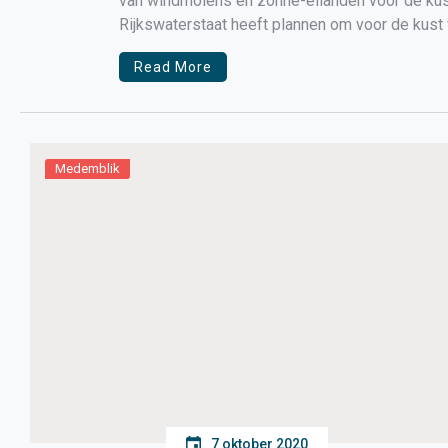
van windmolens en zonne-eilanden voor de kust
Rijkswaterstaat heeft plannen om voor de kus
windmolens en eilanden te realiseren. Op deze 
Read More
Medemblik
7 oktober 2020