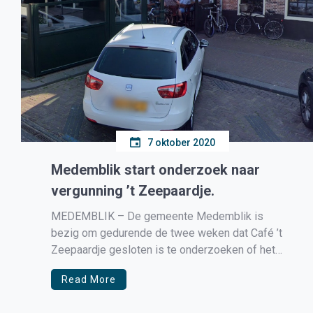
7 oktober 2020
Medemblik start onderzoek naar
vergunning ’t Zeepaardje.
MEDEMBLIK – De gemeente Medemblik is
bezig om gedurende de twee weken dat Café ’t
Zeepaardje gesloten is te onderzoeken of het
bedrijf zich aan de geldende
Read More
vergunningsvoorschriften heeft gehouden.
Aanleiding is dat tijdens het moment van de