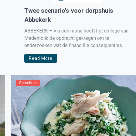
Twee scenario’s voor dorpshuis
Abbekerk
ABBEKERK – Via een motie heeft het college van
Medemblik de opdracht gekregen om te
onderzoeken wat de financiële consequenties
zijn als de school geen onderdeel meer gaat
Read More
uitmaken van de nieuwe MFA in Abbekerk. De
plannen zijn door de gemeente op ‘hold’ gezet
vanwege de financiële omstandigheden waar
Medemblik, […]
Gerechten