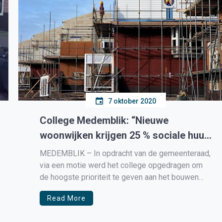
7 oktober 2020
College Medemblik: “Nieuwe
woonwijken krijgen 25 % sociale huur
en 25 % sociale koop.”
MEDEMBLIK – In opdracht van de gemeenteraad,
via een motie werd het college opgedragen om
de hoogste prioriteit te geven aan het bouwen
van woningen in de goedkopere segmenten voor
Read More
jongeren en startende huishoudens, heeft het
college van Medemblik nieuwe richtlijnen