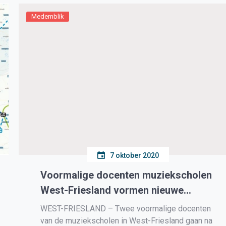
gemaakt voor alle nieuwbouwplannen binnen de
gemeente Medemblik. In […]
Medemblik
7 oktober 2020
Voormalige docenten muziekscholen
West-Friesland vormen nieuwe
muziekschool
WEST-FRIESLAND – Twee voormalige docenten
van de muziekscholen in West-Friesland gaan na