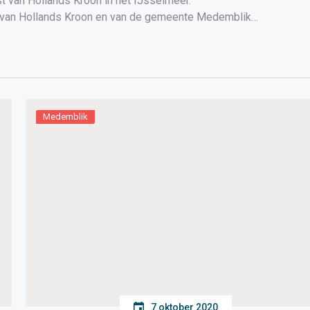
 van Hollands Kroon in het IJsselmeer.
t van Hollands Kroon en van de gemeente Medemblik
eilanden […]
Medemblik
7 oktober 2020