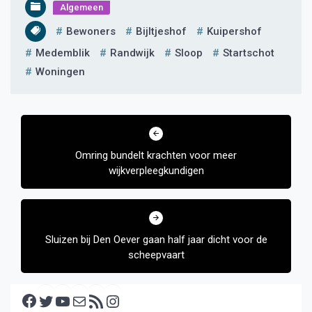
Algemeen
Bewoners
Bijltjeshof
Kuipershof
Medemblik
Randwijk
Sloop
Startschot
Woningen
Bericht
navigatie
Omring bundelt krachten voor meer
wijkverpleegkundigen
Sluizen bij Den Oever gaan half jaar dicht voor de
scheepvaart
Facebook
Twitter
YouTube
E-mail
RSS feed
Instagram