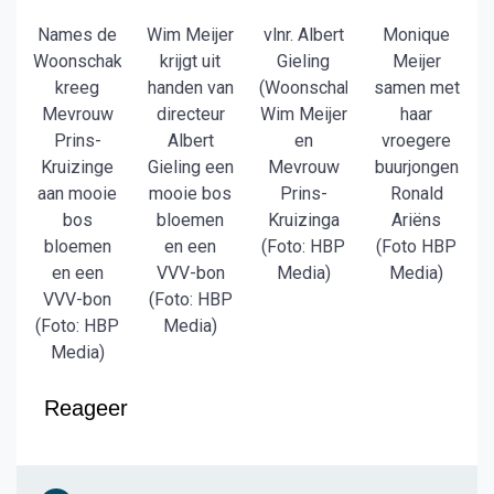
Names de
Wim Meijer
vlnr. Albert
Monique
Woonschakel
krijgt uit
Gieling
Meijer
kreeg
handen van
(Woonschakel),
samen met
Mevrouw
directeur
Wim Meijer
haar
Prins-
Albert
en
vroegere
Kruizinge
Gieling een
Mevrouw
buurjongen
aan mooie
mooie bos
Prins-
Ronald
bos
bloemen
Kruizinga
Ariëns
bloemen
en een
(Foto: HBP
(Foto HBP
en een
VVV-bon
Media)
Media)
VVV-bon
(Foto: HBP
(Foto: HBP
Media)
Media)
Reageer