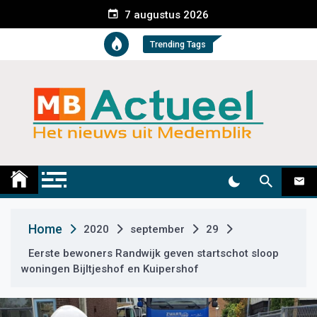
S
7 augustus 2026
k
i
Trending Tags
p
t
o
c
o
n
t
Medemblik Actueel
Wij zijn altijd actueel
e
n
t
Home
2020
september
29
Eerste bewoners Randwijk geven startschot sloop
woningen Bijltjeshof en Kuipershof