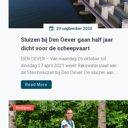
29 september 2020
Sluizen bij Den Oever gaan half jaar
dicht voor de scheepvaart
DEN OEVER – Van maandag 26 oktober tot
dinsdag 27 april 2021 werkt Rijkswaterstaat aan
de Stevinsluizen bij Den Oever. De sluizen aan
het begin van de Afsluitdijk zijn dicht voor alle
Read More
boten en schepen. Scheepsverkeer moet
omvaren via de Lorentzsluizen bij
Kornwerderzand. Houd rekening met extra vaartijd
en langere […]
Bedrijven