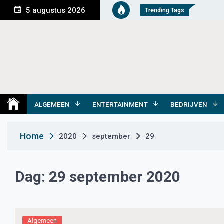
S
5 augustus 2026
Trending Tags
k
i
p
t
o
c
o
Medemblik Actueel
Wij zijn altijd actueel
n
t
ALGEMEEN
ENTERTAINMENT
BEDRIJVEN
e
n
Home
2020
september
29
t
Dag:
29 september 2020
Algemeen