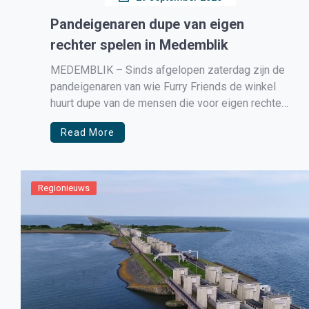
Pandeigenaren dupe van eigen
rechter spelen in Medemblik
MEDEMBLIK – Sinds afgelopen zaterdag zijn de
pandeigenaren van wie Furry Friends de winkel
huurt dupe van de mensen die voor eigen rechter
spelen. Na eerst ramen die beklad waren met
Read More
stratenmakers verf, was het afgelopen nacht de
ramen die ingegooid werden. Al geruime tijd
blijven de gemoederen hoog op […]
Regionieuws