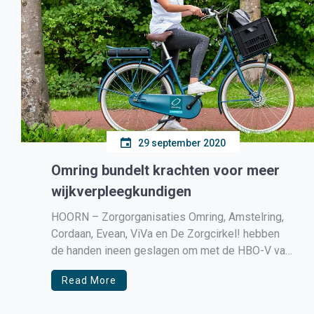
29 september 2020
Omring bundelt krachten voor meer
wijkverpleegkundigen
HOORN – Zorgorganisaties Omring, Amstelring,
Cordaan, Evean, ViVa en De Zorgcirkel! hebben
de handen ineen geslagen om met de HBO-V van
de Hogeschool van Amsterdam een duale
Read More
afstudeerrichting Wijkverpleegkundige Zorg te
ontwikkelen. Dit initiatief is genomen om zo meer