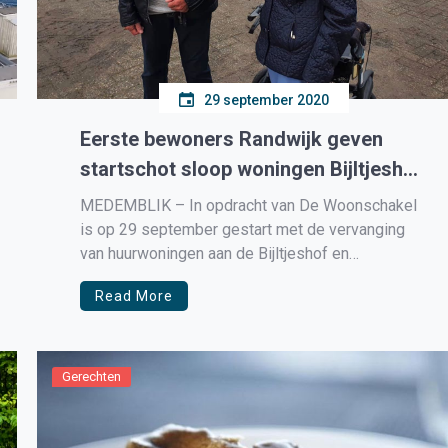
29 september 2020
Eerste bewoners Randwijk geven
startschot sloop woningen Bijltjeshof
en Kuipershof
MEDEMBLIK – In opdracht van De Woonschakel
is op 29 september gestart met de vervanging
van huurwoningen aan de Bijltjeshof en
Kuipershof in Medemblik. Het startschot voor de
Read More
sloop van de 16 huidige woningen werd
symbolisch verricht door oud bewoners de heer
Wim Meyer en mevrouw Prins-Kruizinga. De heer
Meyer […]
Gerechten