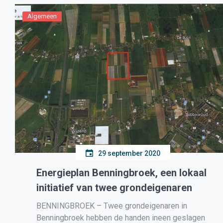
wijkverpleegkundigen op te leiden, zodat
thuiswonende ouderen ook in de toekomst […]
Algemeen
29 september 2020
Energieplan Benningbroek, een lokaal
initiatief van twee grondeigenaren
BENNINGBROEK – Twee grondeigenaren in
Benningbroek hebben de handen ineen geslagen