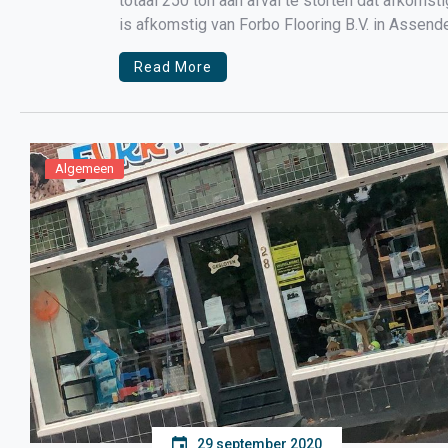
totaal 250 ton aan afval te storten dat afkomst
is afkomstig van Forbo Flooring B.V. in Assende
waarvoor […]
Read More
Algemeen
29 september 2020