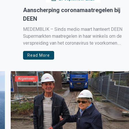
Aanscherping coronamaatregelen bij
DEEN
MEDEMBLIK – Sinds medio maart hanteert DEEN
Supermarkten maatregelen in haar winkels om de
verspreiding van het coronavirus te voorkomen.
Ze houden 1,5 meter afstand, hanteren een actief
Read More
deurbeleid en maken zoveel mogelijk de
winkelwagens schoon voor haar klanten. Naar
aanleiding van de persconferentie van premier
Rutte en de Amsterdamse […]
Algemeen