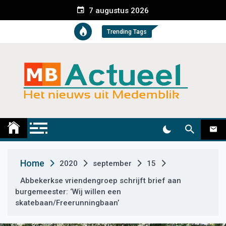
S
7 augustus 2026
k
i
Trending Tags
p
t
o
c
o
n
t
Medemblik Actueel
Wij zijn altijd actueel
e
n
t
Home
2020
september
15
Abbekerkse vriendengroep schrijft brief aan
burgemeester: ‘Wij willen een
skatebaan/Freerunningbaan’