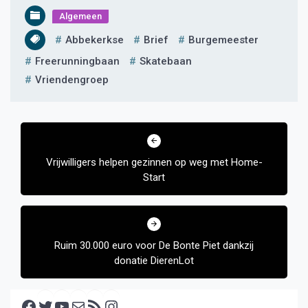
Algemeen
Abbekerkse
Brief
Burgemeester
Freerunningbaan
Skatebaan
Vriendengroep
Bericht
navigatie
Vrijwilligers helpen gezinnen op weg met Home-
Start
Ruim 30.000 euro voor De Bonte Piet dankzij
donatie DierenLot
Facebook
Twitter
YouTube
E-mail
RSS feed
Instagram