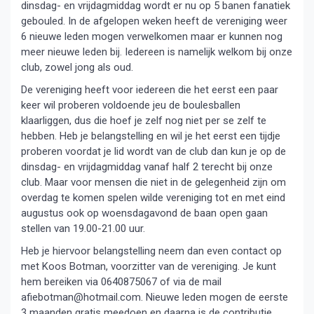
dinsdag- en vrijdagmiddag wordt er nu op 5 banen fanatiek
gebouled. In de afgelopen weken heeft de vereniging weer
6 nieuwe leden mogen verwelkomen maar er kunnen nog
meer nieuwe leden bij. Iedereen is namelijk welkom bij onze
club, zowel jong als oud.
De vereniging heeft voor iedereen die het eerst een paar
keer wil proberen voldoende jeu de boulesballen
klaarliggen, dus die hoef je zelf nog niet per se zelf te
hebben. Heb je belangstelling en wil je het eerst een tijdje
proberen voordat je lid wordt van de club dan kun je op de
dinsdag- en vrijdagmiddag vanaf half 2 terecht bij onze
club. Maar voor mensen die niet in de gelegenheid zijn om
overdag te komen spelen wilde vereniging tot en met eind
augustus ook op woensdagavond de baan open gaan
stellen van 19.00-21.00 uur.
Heb je hiervoor belangstelling neem dan even contact op
met Koos Botman, voorzitter van de vereniging. Je kunt
hem bereiken via 0640875067 of via de mail
afiebotman@hotmail.com. Nieuwe leden mogen de eerste
3 maanden gratis meedoen en daarna is de contributie