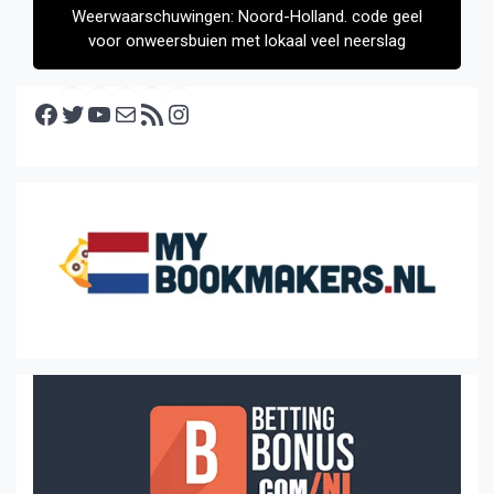
Weerwaarschuwingen: Noord-Holland. code geel
voor onweersbuien met lokaal veel neerslag
Facebook
Twitter
YouTube
E-mail
RSS feed
Instagram