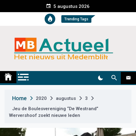
S
5 augustus 2026
k
i
Trending Tags
p
t
o
c
o
n
t
Medemblik Actueel
Wij zijn altijd actueel
e
n
t
Home
2020
augustus
3
Jeu de Boulesvereniging “De Westrand”
Wervershoof zoekt nieuwe leden