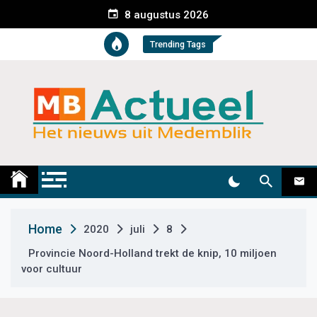
S
8 augustus 2026
k
i
Trending Tags
p
t
o
c
o
n
t
Medemblik Actueel
Wij zijn altijd actueel
e
n
t
Home
2020
juli
8
Provincie Noord-Holland trekt de knip, 10 miljoen
voor cultuur