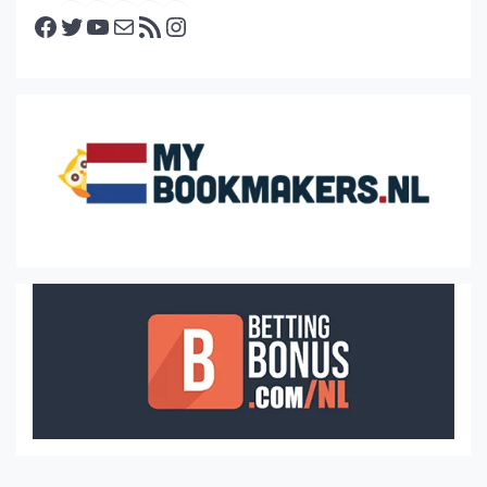
Facebook
Twitter
YouTube
E-mail
RSS feed
Instagram