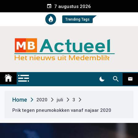
S
7 augustus 2026
k
i
Trending Tags
p
t
o
c
o
n
t
Medemblik Actueel
Wij zijn altijd actueel
e
n
t
Home
2020
juli
3
Prik tegen pneumokokken vanaf najaar 2020