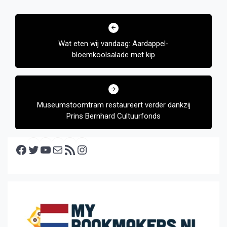
Bericht
navigatie
Wat eten wij vandaag: Aardappel-
bloemkoolsalade met kip
Museumstoomtram restaureert verder dankzij
Prins Bernhard Cultuurfonds
Facebook
Twitter
YouTube
E-mail
RSS feed
Instagram