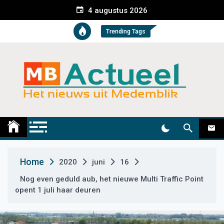
S
4 augustus 2026
k
i
Trending Tags
p
t
o
c
o
n
t
Medemblik Actueel
Wij zijn altijd actueel
e
n
t
Home
2020
juni
16
Nog even geduld aub, het nieuwe Multi Traffic Point
opent 1 juli haar deuren