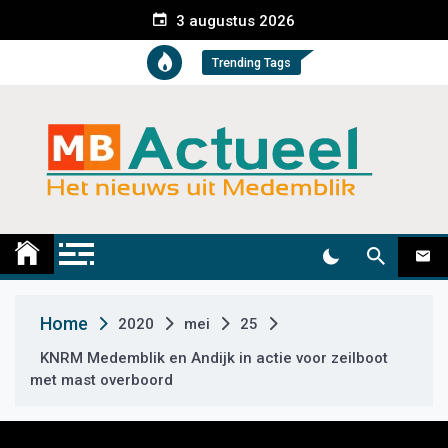
S
3 augustus 2026
k
i
Trending Tags
p
t
o
c
o
n
t
Medemblik Actueel
Wij zijn altijd actueel
e
n
t
Home
2020
mei
25
KNRM Medemblik en Andijk in actie voor zeilboot
met mast overboord