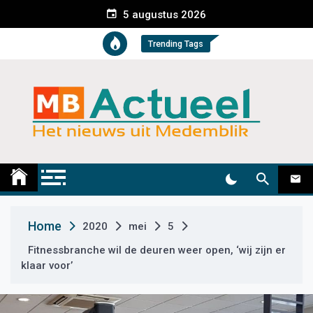
S
5 augustus 2026
k
i
Trending Tags
p
t
o
c
o
n
t
Medemblik Actueel
Wij zijn altijd actueel
e
n
t
Home
2020
mei
5
Fitnessbranche wil de deuren weer open, ‘wij zijn er
klaar voor’