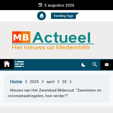
S
5 augustus 2026
k
i
Trending Tags
p
t
o
c
o
n
t
Medemblik Actueel
Wij zijn altijd actueel
e
n
t
Home
2020
april
20
Nieuws van Het Zwembad Midwoud: “Zwemmen en
coronamaatregelen, hoe verder?”