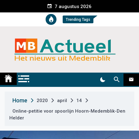
S
7 augustus 2026
k
i
Trending Tags
p
t
o
c
o
n
t
Medemblik Actueel
Wij zijn altijd actueel
e
n
t
Home
2020
april
14
Online-petitie voor spoorlijn Hoorn-Medemblik-Den
Helder