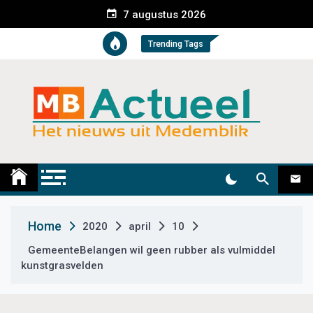
S
7 augustus 2026
k
i
Trending Tags
p
t
o
c
o
n
t
Medemblik Actueel
Wij zijn altijd actueel
e
n
t
Home
2020
april
10
GemeenteBelangen wil geen rubber als vulmiddel
kunstgrasvelden