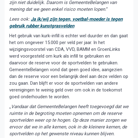
zijn niet duidelijk. Daarom is GemeenteBelangen van
mening dat we geen enkel risico moeten lopen.
”
Lees ook:
Ja ik/wij zijn tegen, voetbal-moeder is tegen
gebruik rubber kunstgrasvelden
Het gebruik van kurk-infill is echter wel duurder en dan gaat
het om ongeveer 15.000 per veld per jaar. In het
wijzigingsvoorstel van CDA, VVD, BAMM en GroenLinks
werd voorgesteld om kurk als infill te gebruiken en
daarvoor de reserve voor de sportvelden te gebruiken.
GemeenteBelangen vond dat geen goed idee, aangezien
dan de reserve voor een belangrijk deel aan deze velden op
zou gaan. Dan blijft er voor de sportvelden van andere
verenigingen te weinig geld over om ook in de toekomst
goed onderhouden te worden.
,
,Vandaar dat GemeenteBelangen heeft toegevoegd dat we
ruimte in de begroting moeten opnemen om de reserve
sportvelden weer op te hogen. Op deze manier zorgen we
ervoor dat we in alle kernen, ook in de kleinere kernen, de
sportvelden op het gewenste niveau kunnen blijven.