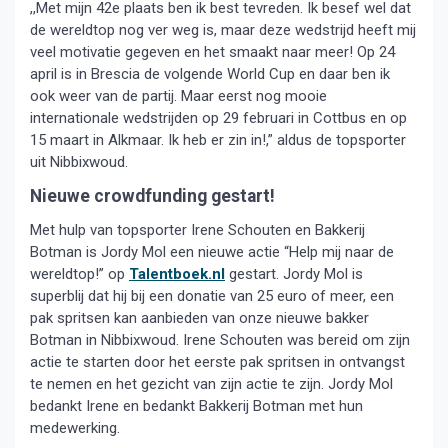
,,Met mijn 42e plaats ben ik best tevreden. Ik besef wel dat
de wereldtop nog ver weg is, maar deze wedstrijd heeft mij
veel motivatie gegeven en het smaakt naar meer! Op 24
april is in Brescia de volgende World Cup en daar ben ik
ook weer van de partij. Maar eerst nog mooie
internationale wedstrijden op 29 februari in Cottbus en op
15 maart in Alkmaar. Ik heb er zin in!,” aldus de topsporter
uit Nibbixwoud.
Nieuwe crowdfunding gestart!
Met hulp van topsporter Irene Schouten en Bakkerij
Botman is Jordy Mol een nieuwe actie “Help mij naar de
wereldtop!” op
Talentboek.nl
gestart. Jordy Mol is
superblij dat hij bij een donatie van 25 euro of meer, een
pak spritsen kan aanbieden van onze nieuwe bakker
Botman in Nibbixwoud. Irene Schouten was bereid om zijn
actie te starten door het eerste pak spritsen in ontvangst
te nemen en het gezicht van zijn actie te zijn. Jordy Mol
bedankt Irene en bedankt Bakkerij Botman met hun
medewerking.