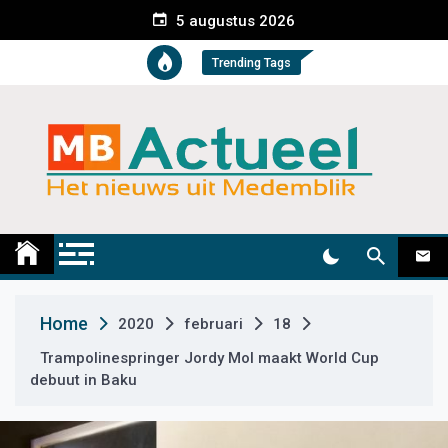
S
5 augustus 2026
k
i
Trending Tags
p
t
o
c
o
n
t
Medemblik Actueel
Wij zijn altijd actueel
e
n
t
Home
2020
februari
18
Trampolinespringer Jordy Mol maakt World Cup
debuut in Baku