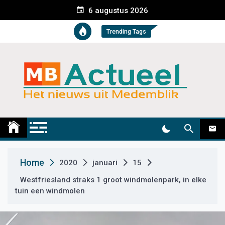
S
6 augustus 2026
k
i
Trending Tags
p
t
o
c
o
n
t
Medemblik Actueel
Wij zijn altijd actueel
e
n
t
Home
2020
januari
15
Westfriesland straks 1 groot windmolenpark, in elke
tuin een windmolen