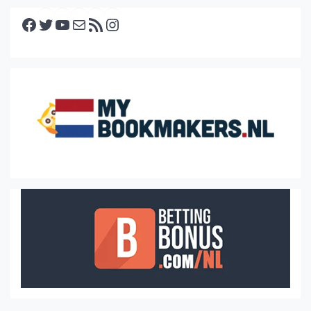
Facebook
Twitter
YouTube
E-mail
RSS feed
Instagram