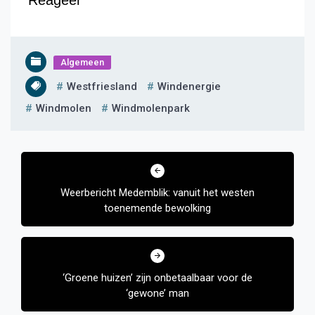
Reageer
Algemeen
Westfriesland
Windenergie
Windmolen
Windmolenpark
Bericht
navigatie
Weerbericht Medemblik: vanuit het westen
toenemende bewolking
‘Groene huizen’ zijn onbetaalbaar voor de
‘gewone’ man