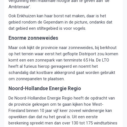
vergunning een maximale hoogte aan te geven aan ‘de
Ambtenaar’.
Ook Enkhuizen kan haar borst nat maken, daar is het
gebied rondom de Gependam in de picture, ondanks dat
dat gebied een stiltegebied is voor vogels.
Enorme zonneweides
Maar ook kijkt de provincie naar zonneweides, bij berkhout
op het terrein waar eerst het geflopte Distriport zou komen
komt een een zonnepark van tenminste 65 Ha. De LTO
heeft al furieus hierop gereageerd en noemt het
schandalig dat kostbare akkergrond gaat worden gebruikt
om zonnepanelen te plaatsen.
Noord-Hollandse Energie Regio
De Noord-Hollandse Energie Regio heeft de opdracht van
de provincie gekregen om te gaan kijken hoe West-
Friesland binnen 10 jaar vijf keer zoveel windenergie kan
opwekken dan dat nu het geval is. Uit een eerste
berekening spreekt men dan over 130 tot 175 windturbines