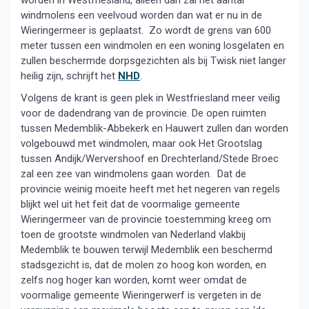
worden in Westfriesland, alleen dan zal het aantal
windmolens een veelvoud worden dan wat er nu in de
Wieringermeer is geplaatst. Zo wordt de grens van 600
meter tussen een windmolen en een woning losgelaten en
zullen beschermde dorpsgezichten als bij Twisk niet langer
heilig zijn, schrijft het
NHD
.
Volgens de krant is geen plek in Westfriesland meer veilig
voor de dadendrang van de provincie. De open ruimten
tussen Medemblik-Abbekerk en Hauwert zullen dan worden
volgebouwd met windmolen, maar ook Het Grootslag
tussen Andijk/Wervershoof en Drechterland/Stede Broec
zal een zee van windmolens gaan worden. Dat de
provincie weinig moeite heeft met het negeren van regels
blijkt wel uit het feit dat de voormalige gemeente
Wieringermeer van de provincie toestemming kreeg om
toen de grootste windmolen van Nederland vlakbij
Medemblik te bouwen terwijl Medemblik een beschermd
stadsgezicht is, dat de molen zo hoog kon worden, en
zelfs nog hoger kan worden, komt weer omdat de
voormalige gemeente Wieringerwerf is vergeten in de