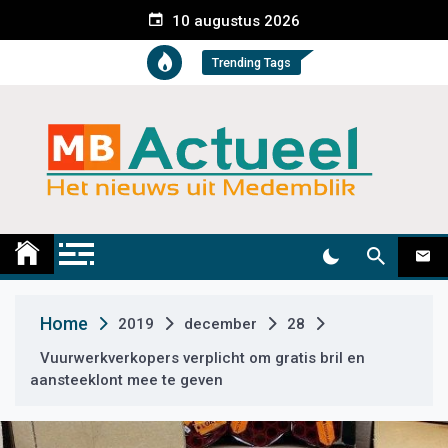
S
10 augustus 2026
k
i
Trending Tags
p
t
o
c
o
n
t
Medemblik Actueel
Wij zijn altijd actueel
e
n
t
Home
2019
december
28
Vuurwerkverkopers verplicht om gratis bril en
aansteeklont mee te geven