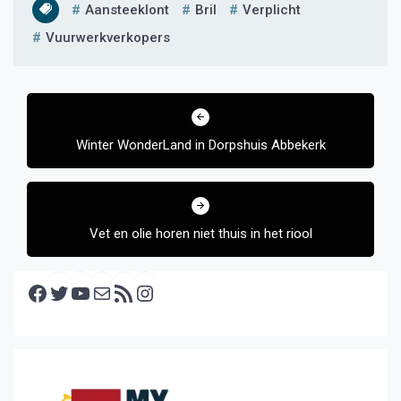
Aansteeklont
Bril
Verplicht
Vuurwerkverkopers
Bericht
navigatie
Winter WonderLand in Dorpshuis Abbekerk
Vet en olie horen niet thuis in het riool
Facebook
Twitter
YouTube
E-mail
RSS feed
Instagram