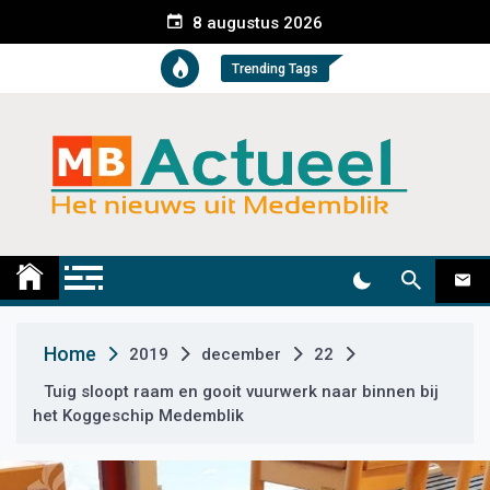
S
8 augustus 2026
k
i
Trending Tags
p
t
o
c
o
n
t
Medemblik Actueel
Wij zijn altijd actueel
e
n
t
Home
2019
december
22
Tuig sloopt raam en gooit vuurwerk naar binnen bij
het Koggeschip Medemblik