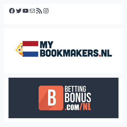
Facebook
Twitter
YouTube
E-mail
RSS feed
Instagram