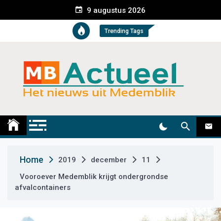
S
9 augustus 2026
k
i
Trending Tags
p
t
o
c
o
n
t
Medemblik Actueel
Wij zijn altijd actueel
e
n
t
Home
2019
december
11
Vooroever Medemblik krijgt ondergrondse
afvalcontainers