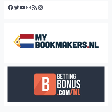
Facebook
Twitter
YouTube
E-mail
RSS feed
Instagram