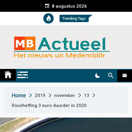
S
8 augustus 2026
k
i
Trending Tags
p
t
o
c
o
n
t
Medemblik Actueel
Wij zijn altijd actueel
e
n
t
Home
2019
november
13
Rioolheffing 3 euro duurder in 2020